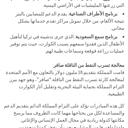
التي زرعتها المليشيات في الأراضي اليمنية.
برنامج الأطراف الصناعية
: يقدم الدعم للمصابين بالبتر
نتيجة الألغام، من خلال تمويل مراكز تقدم خدماتها بشكل
مجاني.
برنامج سمع السعودية
: الذي جرى تدشينه في تركيا لتأهيل
الأطفال الذين فقدوا سمعهم بسبب الكوارث، حيث يتم توفير
عمليات زراعة قوقعة وسماعات طبية لهم.
معالجة تسرب النفط من الناقلة صافر
:
قامت المملكة بتقديم 18 مليون دولار بالتعاون مع الأمم المتحدة
لمعالجة كارثة تسرب النفط من الناقلة “صافر”، وهو جهد يبرز
التزام المملكة بحماية البيئة البحرية وتقليل آثار الكوارث
الطبيعية.
كل هذه المبادرات تؤكد على التزام المملكة الدائم بتقديم الدعم
والمساعدة لكل من يحتاجها مهما كانت الظروف مما يرسخ
مكانتها كدولة ريادية في مجال العمل الإنساني والإغاثي.
ولهذا ولغيرها من المشاريع يجب أن نفخر كوننا: سعوديين.