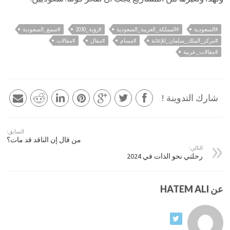
#السعودية
#المملكة_العربية_السعودية
#رؤية_2030
#سمع_السعودية
#مركز_الملك_سلمان_للإغاثة
#مسام
#مقال
#مقالات
#مقالات_عربية
شارك التدوينة !
السابق:
من قال إن الناقد قد مات؟
التالي:
رحلتي نحو الذات في 2024
عن HATEM ALI