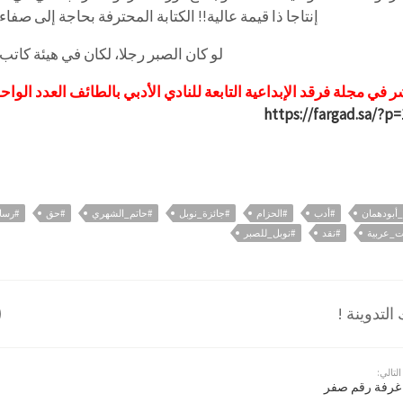
إنتاجا ذا قيمة عالية!! الكتابة المحترفة بحاجة إلى صف
لو كان الصبر رجلا، لكان في هيئة كاتب
 في مجلة فرقد الإبداعية التابعة للنادي الأدبي بالطائف العدد الواح
https://fargad.sa/?p
أبودهمان
#أدب
#الحزام
#جائزة_نوبل
#حاتم_الشهري
#حق
#رسال
ت_عربية
#نقد
#نوبل_للصبر
لتدوينة !
التالي:
غرفة رقم صفر