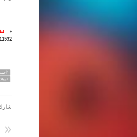
نشر
=11532
#أحمد_
#مقالا
شارك ا