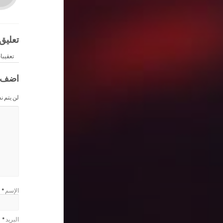
تعليق
تعقيبا
اضف 
لن يتم ن
الإسم
*
البريد
*