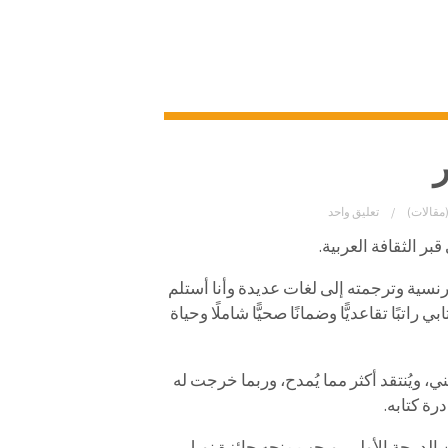
ر
مقالات)
تعليق واحد
ر الثقافة العربية.
فرنسية وترجمته إلى لغات عديدة وأنا أستلم
10 يورو. وفوق هذا يمنحني كتابي راتبًا تقاعديًّا وضمانًا صحيًّا شاملًا وحياة
 ويُنتقد أكثر مما يُمدح، وربما خرجت له
رة كتابه.
 الدرجة الأولى، ويجب منحه جائزة نوبل