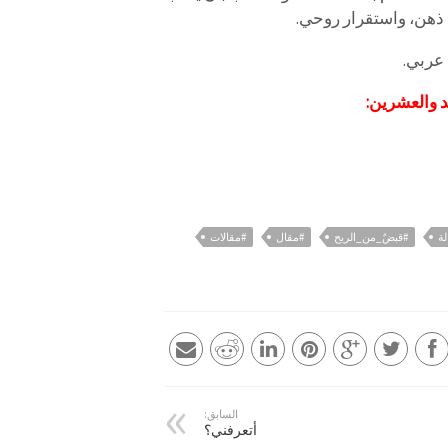
اء ذهن، واستقرار روحي.
 عربي.
د والعشرين:
ة
#قبضٌ_من_الريح
#مقال
#مقالات
السابق:
أتعرفني؟