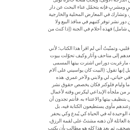
سٍ ومشربٍ فإنه يتحمّل عناء البحث عن دار
ر، وتشارك في المعارض المحلية والخارجية
دور نشر توفر كتبهم في منافذ البيع ولا
امل) فهذه أحلام في الجنة (إذا كنتَ من
بي، وتمنّيتُ أني لم اقرأ هذا الكتاب؛ لأني
بعدهم إلى متاحف وآثار وكيف تحوّلت بيوت
ية مارغريت دوراس اشترت بيتها المسمى
 إنها تقول: (البيت كان يواسيني على آلام
في حياتي، لي ولابني ولآخر عمري. هذه
 أما وليام فلوكنر فكان يخصص حقوق نشر
وكنر من ملجأه الإبداعي ليكرس وقته لأعمال
تنظيف بيتها والاعتناء به. فأنتم تجدون أن
عندهم مأوى يستطيعون الكتابة فيه، بل
 الوحيدة له في الحياة كي يُبدع وكي يحفر
العائلة لأن ذهنه مشتتٌ على لقمة الرزق،
الصحف، ثم بعد هذا كله هو مطالب بأن يكتب