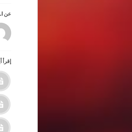
عن HATEM ALI
إقرأ أي