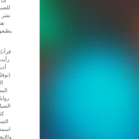
للصبر
نشر ج
هذ
يطبعون
قرأتُ 
رأيت 
أدب
(نوفل
ال
المش
روايا
الصيا
كث
التس
اسمه 
والإيج