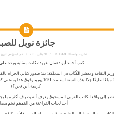
جائزة نوبل للصب
نشرت بواسطة:
HATEM ALI
20 يناير، 2019
في
قبضٌ من الريح (
كتب أحمد أبو دهمان تغريدة كانت بمثابة وردة على قب
وزير الثقافة ومعشر الكُتّاب في المملكة: منذ صدور كتابي الحزام بال
سنويًّا مبلغًا نظيفًا جدًا. هذه السنة استلمت51
كريمة. أين نحن؟)
ظر إلى واقع الكاتب العربي المسحوق يعرف أنه يصرف أكثر مما يجني،
أحد لعنات الفراعنة من القمقم فيتم مصاد
الكاتب من المحيط إلى الخليج هو (السوبرمان العربي) لأنه مكافح من