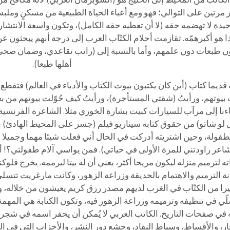
 مرتين على التوالي؛ فهو ومع أعباء الحياة الطبيعية من مسكنٍ وملب
يدة لا تهضمه حقه (لا أن تعطيه حقه الكامل)، وتكون واسعة الانتشا
ا هو أكبرهمّه. تقازمت أحلام الكتّاب العرب إلى درجة أنهم يبحثون عن 
 طبعات دون علمهم، وأما بالنسبة إلى (راتب تقاعدي، وضمان صحي ش
أهلها طبعا).
قديما كتاب (أين كان يكتبون بيوت الكتاب والأدباء في العالم) فتقطع قل
بيوتهم، ورأيتُ (شقتي المستأجرة)، ورأيتُ كيف حُوّلت بيوتهم من 
اءنا إلى مرآب للسيارات كبيت بشارة الخوري مثلا. الشاعرة الفرنس
 لو شاتو) من حقوق كتابة سيناريو فيلم (جسر على المحيط الهادئ) بل
طفولة، وحين اشتريته أدركت في الحال أني فعلت شيئا مهما وجميلا 
اعر راودتني للمرة الأولى في حياتي). فمن يواسي آلام طفولتي؟!
ته لترميم منزله ليكون مريحا أكثر، يعني أن له بيتا ليرممه. يخرج فل
نة الترميم والاهتمام بالحديقة وزراعة الزهور، وكانت مارغريت تتسلى ب
يرا من الكتّاب في الغرب لديهم مصدر رزق كريم يعيشون من خلاله، و
لّي في تنظيفه وترميمه وزراعة الزهور فيه، وتكون الكتابة هي المهمة
في صفحات التاريخ. الكاتب العربي لا يُمكن أن يحفر اسمه في شجرة 
ار، والأقساط، وسياط النقاد، وجشع دور النشر، والأحزاب التي في 