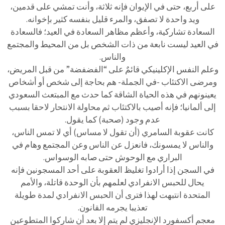
على أربع، حتى في الإيوان فإنه ثلاثة، وأنت تمشي على قدمين،
ويد واحدة لا تصفق، والمرء قليل بنفسه كثير بإخوانه.
السعادة تشاركية، وأعظم مظاهر السعادة في العيد؛ فالسعادة
في العيد ليست نابعة من ذات الشخص بل من المحيط والمجتمع
والناس.
وعلم النفس الإكلينيكي قائمٌ على “الفضفضة” من قبل المريض،
ومرضى الاكتئاب -في الجملة- هم بحاجة إلى شخص أو أشخاص
يعينونهم في هذه الحياة الشاقة كما حدث مع المبتعث السعودي
إلى ألمانيا؛ فإنه أصيب بالاكتئاب ثم محاولة الانتحار لاحقا بسبب
عدم وجود (صحبة) كما يقول.
كانت عقوبة السامري (أن تقول لا مساس) أي لا تمس الناس،
والناس لا يمسونك، فانعزل عن الناس وعن المجتمع وهام في
البراري مع الوحوش حتى صابه الوسواس.
في السجن إذا أرادوا تغليظ العقوبة على أحد المسجونين فإنه
يحال للحبس الانفرادي لعلمهم بأن الوحدة قاتلة، والأمم
المتحدة انتبهت لهذا فترى أن الحبس الانفرادي لمدة طويلة
تعذيبا يجرمه القانون.
معجم أكسفورد الإنجليزي لم يتم إلا بعد أن شاركوا المتطوعين