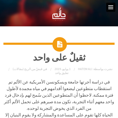
ثقيلٌ على واحد
نشرت بواسطة:
HATEM ALI
1 يوليو، 2019
في
قبضٌ من الريح (مقالات)
تعليق واحد
في دراسة أجرتها جامعة ويسكونسن الأمريكية عن الألم تم
استقطاب متطوعين ليضعوا أقدامهم في مياه مجمدة
لأطول
فترة ممكنة. لاحظوا أن المتطوعين الذين سُمح لهم بإدخال فرد
واحد معهم أثناء التجربة، تكون مدة صبرهم على تحمل الألم أكثر
من الفرد الذي يخوض التجربة لوحده.
الحياة كلها تقوم على المساعدة والمشاركة ولا يقوم البنيان إلا