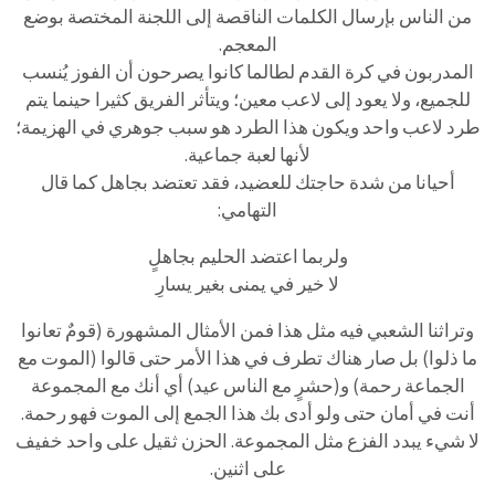
من الناس بإرسال الكلمات الناقصة إلى اللجنة المختصة بوضع
المعجم.
المدربون في كرة القدم لطالما كانوا يصرحون أن الفوز يُنسب
للجميع، ولا يعود إلى لاعب معين؛ ويتأثر الفريق كثيرا حينما يتم
طرد لاعب واحد ويكون هذا الطرد هو سبب جوهري في الهزيمة؛
لأنها لعبة جماعية.
أحيانا من شدة حاجتك للعضيد، فقد تعتضد بجاهل كما قال
التهامي:
ولربما اعتضد الحليم بجاهلٍ
لا خير في يمنى بغير يسارِ
وتراثنا الشعبي فيه مثل هذا فمن الأمثال المشهورة (قومٌ تعانوا
ما ذلوا) بل صار هناك تطرف في هذا الأمر حتى قالوا (الموت مع
الجماعة رحمة) و(حشرٍ مع الناس عيد) أي أنك مع المجموعة
أنت في أمان حتى ولو أدى بك هذا الجمع إلى الموت فهو رحمة.
لا شيء يبدد الفزع مثل المجموعة. الحزن ثقيل على واحد خفيف
على اثنين.