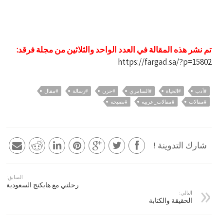
تم نشر هذه المقالة في العدد الواحد والثلاثين من مجلة فرقد:
https://fargad.sa/?p=15802
#أدب
#الحياة
#السامري
#حزن
#رسالة
#مقال
#مقالات
#مقالات_عربية
#نصيحة
شارك التدوينة !
السابق:
رحلتي مع هايكنج السعودية
التالي:
الحقيقة والكتابة