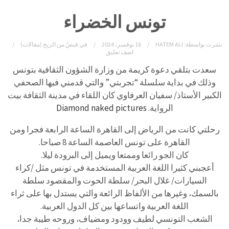
تونس الخضراء
نشرت بواسطة:
HATEM ALI
16 نوفمبر، 2024
في
قبضٌ من الريح (مقالات)
اضف تعليق
سعدت بتلقي دعوة كريمة من وزارة الشؤون الثقافية بتونس
وذلك في بداية سلسلة “تجربتي” والتي قدمني فيها الصحفي
الكبير الأستاذ/ سفيان العرفاوي كان اللقاء في مدينة الثقافة بيت
الرواية.
Diamond naked pictures
رحلتي كانت من الرياض إلى القاهرة الساعة الرابعة فجرا ومن
القاهرة على تونس العاصمة الساعة 8 صباحا.
كان الجو رائعا وممتعا ويميل إلى البرودة ليلا.
أعجبني كثيرا اللغة العربية المستخدمة في تونس مثل /كراء
السيارات/ غلال البحر/ سلطة الحوت والمقصود سلطة
بالسمك، وغيرها من الألفاظ الرائعة والتي يستدل بها على ثراء
اللغة العربية واتساعها بين كل الدول العربية.
الشعب التونسي لطيف وودود ومضياف، وروحه طيبة جدا،