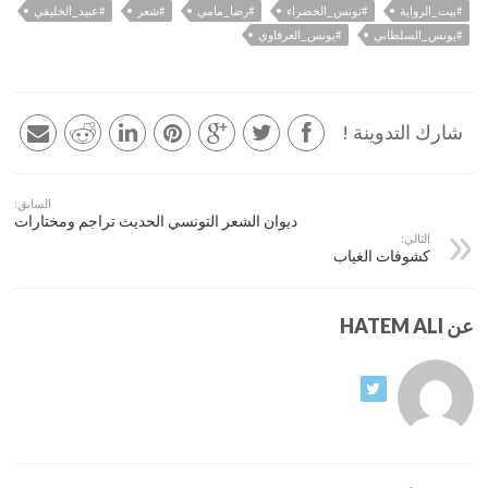
#بيت_الرواية
#تونس_الخضراء
#رضا_مامي
#شعر
#عبيد_الخليفي
#يونس_السلطاني
#يونس_العرفاوي
شارك التدوينة !
السابق:
ديوان الشعر التونسي الحديث تراجم ومختارات
التالي:
كشوفات الغياب
عن HATEM ALI