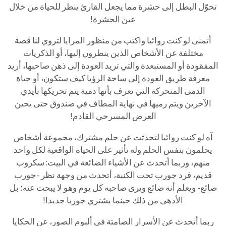
تحوّل البطل إلى حشرة مما يجعل القارئ ينظر للحياة من خلال
عين الحشرة!
أتمنى لو كنت روائيا واكتب من منظور المرايا لتروي لنا قصة
مختلفة عن الأشخاص الذين ينظرون إليها، أو الذكريات
المفقودة أو المستبعدة والتي تريد العودة إلى ذهن صاحبها، أريد
معرفة طريق العودة إلى ساحة الرؤيا كيف ستكون، أو حياة
الدمى المتحركة التي تعرف بأنها دمية يتم تحريكها بأيدي
الآخرين ويتم رميها في نهاية المطاف في صندوق حتى يحين
العرض المسرحي القادم!
آه لو كنت روائيا لتحدثت عن حلم مشترك، مجموعة أشخاص
يحلمون بنفس الحلم وله تأثير على الحياة الواقعية لكل واحد
منهم، وربما أتحدث عن الأشياء الضائعة في البيت: سكروب
قديم، فرد جورب تحت الكنبة، أتحدث من وجهة نظر -جورب
ضائع- ويعلم أنه ضائع ويرى صاحبه كل يوم وهو لا يبحث عنه؛ بل
الأدهى من ذلك حينما يشتري جوربا جديدا!
ربما أتحدث عن الأسرار الصامتة في ألبوم الصور، عن الحكايا