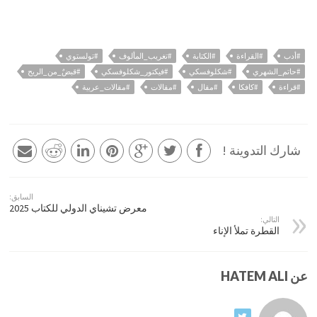
#أدب
#القراءة
#الكتابة
#تغريب_المألوف
#تولستوي
#حاتم_الشهري
#شكلوفسكي
#فيكتور_شكلوفسكي
#قبضٌ_من_الريح
#قراءة
#كافكا
#مقال
#مقالات
#مقالات_عربية
شارك التدوينة !
السابق:
معرض تشيناي الدولي للكتاب 2025
التالي:
القطرة تملأ الإناء
عن HATEM ALI