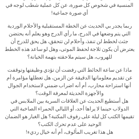
المنسية في شخوص كل صورة، عن كل عملية شطب لوجه في
أي صورة جماعية!
ربما يجدر بي الحديث عن الخطة المستقبلية والأحلام الوردية
التي يتم وضعها في الدرج، ما رأي الدرج وهو يعلم أنه يحتضن
جثث لخطط لن تنفذ، وأحلام لن تتحقق، هل يحق للدرج أن
يعترض أن يكون ثلاجة لحفظ الموتى، وهل لو ساعد هذه الخطط
للهروب، هل سيتم ملاحقته بتهمة الخيانة؟
ماذا عن ساعة الحائط التي رفضت أن تؤدي وظيفتها وتوقفت
عن تقديم معلوماتها الدقيقة عن الزمن، هل تعطلها مؤامرة أم
أنها استراحة محارب، أم أنه اضراب ضمني لاستخدام الجوال
والأجهزة الحديثة لمعرفة الوقت؟
هل أستطيع الحديث عن العلاقات السرية بين الملابس في
الدولاب حينما لا يراها أحد، أو الليالي الحمراء الصاخبة التي
تقيمها الكتب كل ليلة على رفوف المكتبة؟ هل الغبار هو الضمان
الوحيد على عدم تحرك الكتب؟
هل هذا تغريب المألوف، أم أنه خيال رديء!