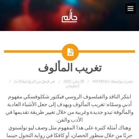
تغريب المألوف
نشرت بواسطة:
HATEM ALI
28 يناير، 2025
في
قبضٌ من الريح (مقالات)
2 تعليقان
ابتكر الناقد والفيلسوف الروسي فيكتور شكلوفسكي مفهوم
أدبي وسمّاه: تغريب المألوف ويهدف إلى جعل الأشياء العادية
والمألوفة تبدو جديدة وغريبة من خلال تغيير طريقة تقديمها في
الأدب والفن.
وهناك أمثلة كثيرة على هذا المفهوم مثل وصف ليو تولستوي
حربًا من خلال منظور الحصان، أو كافكا في رواية التحول حينما