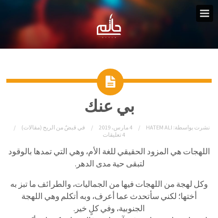
بي عنك
نشرت بواسطة:
HATEM ALI
4 مارس، 2019
في
قبضٌ من الريح (مقالات)
4 تعليقات
اللهجات هي المزود الحقيقي للغة الأم، وهي التي تمدها بالوقود
لتبقى حية مدى الدهر.
وكل لهجة من اللهجات فيها من الجماليات، والطرائف ما تبز به
أختها؛ لكني سأتحدث عما أعرف، وبه أتكلم وهي اللهجة
الجنوبية، وفي كلٍ خير.