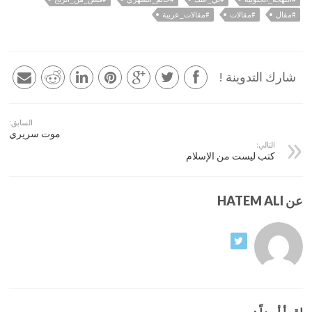
#مقال
#مقالات
#مقالات_عربية
شارك التدوينة !
السابق:
موت سريري
التالي:
كتب ليست من الإسلام
عن HATEM ALI