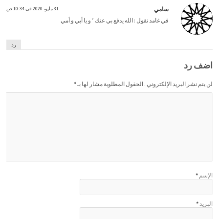
سامي
31 مايو، 2020 في 10:34 ص
في غامد نقول : الله يدفع بي عنك ٬ و يا أبي و أمي
رد
اضف رد
لن يتم نشر البريد الإلكتروني . الحقول المطلوبة مشار لها بـ
*
الإسم
*
البريد
*