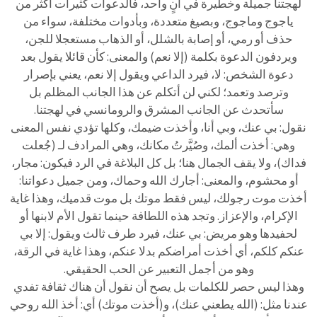
لهجتنا جميلة وخطيرة في آنٍ واحد، فالدعوات كثيرات أكثر من
ياجوج وماجوج، وبصيغ متعددة، وبأدوات مختلفة، سواء من
حذف أو رمي، أو إصابة بالشلل، أو الذهاب مستعجلا للجن،
ويردفون الدعوة بكلمة (إلا نعم) والمعنى: كأن قائلا يقول بعد
دعوة الشخص: لا، فيرد الداعي ويقول إلا نعم، يعني بإصرار
وترصد وتعمد؛ لكني لن أتكلم عن هذا الجانب المظلم بل
سأتحدث عن الجانب المشرق والرومانسي في لهجتنا.
نقول: بي عنك، وبي أنا، وأخذت ضيمك، وكلها تؤدي نفس المعنى
وهي: أخذت ألمك، وصُيَّرتُ مكانك، وهي المرادف لـ (جُعلت
فداك)، ولا يقف الجمال هنا؛ بل كل البلاغة في الرد فيكون: مجار،
أو محشوم، والمعنى: أجارك الله وحماك، ومن جميل دعواتنا:
أخذت موت رجولك، ليس فقط موتك بل موت قدميك، وهذا غاية
الإكرام، والإعزاز. وتجد هذه اللطافة حينما تقول الأم لابنها أو
لحفيدها وهو مريض: بي عنك، فيرد طرف ثالث ويقول: إلا بي
عنكم كلكم، أي أخذت أمراضكم بدلا عنكم، وهذا غاية في الرقة،
وهو من أجمل التعبير عن الحب الحقيقي.
وهذا ليس حصر للكلمات بل يصح أن نقول أن هناك ثقافة تفدي
عندنا مثل: (الله يطعني عنك)، و(أخذت موتك) أي: أخذ الله روحي