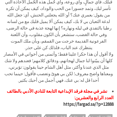
قبلك، فأي جمالٍ، وأي روعة، وأي جُمل هذه الجُمل الآخاذة التي
تأسر لبك، وتمد جسورا من الحب والوداد، كيف يمكن أن تكره
من يقول: بعمري عنك؟ أو: الله يجعلني الحنش، أي: جعل الله
لدغة الثعبان بي لا بك، كيف يمكن ألا يميل قلبك مع من لسانه
رطبا بالتفدي في ليله ونهاره؟ إنها لهجة عذبة في حالة الرضى،
وفي حالة الغضب، ستشعر بأن الكون مقلوب، وأن اللعنة
الفرعونية القديمة خرجت من القمقم، وبأن ملك الموت
ينتظرك عند الباب، فلذلك كن على حذر.
ولا أقول أن هذا حكرا علينا فقط؛ وأتمنى من أخواني في الأمصار
كلها أن يبيّنوا لنا جمال لهجاتهم، ودقائق كلامهم؛ فعندهم ولا شك
مثل الذي عندنا وأكثر، مثل أهل الشام حينا يقولون: تؤبرني،
ومعناها واضح معروف؛ لكن بي هوىً وتعصب فأقول: حينما تحب
أحدا قل له: بي عنك، فهي أجمل من أحبك بكثير.
نشر في مجلة فرقد الإبداعية التابعة للنادي الأدبي بالطائف
العدد الرابع والعشرين:
https://fargad.sa/?p=12888
#اللهجة_الجنوبية
#بي_عنك
#حاتم_الشهري
#قبضٌ_من_الريح