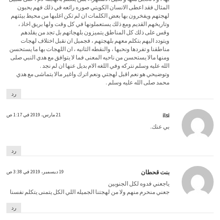
المثال فقد اعطى الانسان الكويتي صوره رائعه في ذلك فهم يحبون
لهجتهم ويفخرون بها بعض الكلمات ان لم تكن اغلبها من محيط بيئتهم
وتاريخهم القديم ومع ذلك يستعملونها في كل وقت ولها بريق اخاذ ،
وقس على ذلك كل المناطق يتميزون بلهجاتهم بل تجد من يقلدهم
ويتودد اليهم بتكلم معهم بلهجتهم ، فجميل ان نقبل اختلاف لهجات
مناطقنا و تفردها ونحبها ، والنقطه الثانيه ، ان اللهجات بها ما يستحسن
ومنها مالا يستحسن من ناحيه المعنى فما لا يتوافق مع هدي النبي صلى
الله عليه وسلم نتركه وفي اللغه الام بديل عنها ان لم نجد .
وتوضيحي هو نعم اقبل لهجتي ونعم اترك واغير مالا يتماشى مع هدي
محمد صلى الله عليه وسلم .
رد
ilsi
21 مارس، 2019 في 1:17 ص
بي عنك.
رد
بنت قحطان
19 ديسمبر، 2019 في 3:38 ص
ياجعني فدوه لكل الجنوبين
جعني منحرم منهم ولا من لهجتنا الجميله اللي الكل يتمنى يتكلم نفسنا
رد