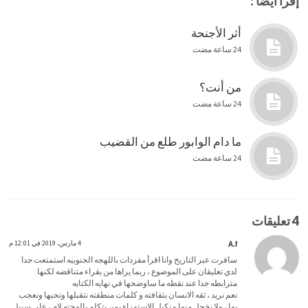
إقرأ أيضاً :
أثر الأجنحة
24 ساعة مضت
من أنت؟
24 ساعة مضت
ما دام الوابور طلع من القضيب
24 ساعة مضت
4 تعليقات
A.f
4 مارس، 2019 في 12:01 م
سافرت عبر التاريخ وانا اقرأ مفردات باللهجه الجنوبيه استمتعت جدا
لدي تعليقان على الموضوع ، ربما يراها من يقراء متناقضه لكنها
مترابطه جدا عند نقطه ما ساوضحها في نهايه الكتابه
نعم نريد ، ثقه الانسان بثقافته و كلمات منطقته نتقبلها ونحبها ونعجب
بها ، ولا نخجل منها و نكيل الاستهزاء بمن يتكلم بالهجته لام ، على سبيل