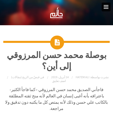
بوصلة محمد حسن المرزوقي
إلى أين؟
نشرت بواسطة:
HATEM ALI
14 أبريل، 2019
في
قبضٌ من الريح (مقالات)
اضف تعليق
فاجأني الصديق محمد حسن المرزوقي –كما فاجأ الكثير-
باعترافه بأنه أغبى إنسان في العالم لأنه منح ثقته المطلقة
بالكاتب علي حسن وذلك لأنه يمتص كل ما يكتبه دون تدقيق ولا
مراجعة.