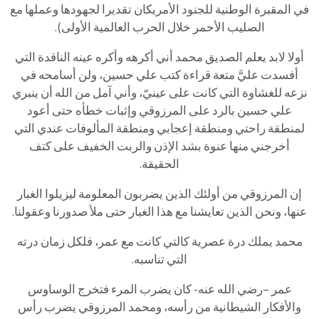
في المقبرة الوطنية للجنود الأمريكان تقديرا لجهودها وعملها مع
الصليب الأحمر خلال الحرب العالمية الأولى).
أولا لابد يعلم الصديق محمد أني أكرهه وأكره عينه الناقدة التي
أفسدت عليَّ متعة قراءة كتب علي حسين، ولن أسامحه في
نزعه للغشاوة التي كانت على عينيّ، وأني آمل من الله أن ينبري
علي حسين بالرد على المرزوقي وإثبات خطأه حتى أعود
لمنطقة راحتي ومنطقة إعجابي ومنطقة المألوفات عندي التي
أخرجني منها عنوة بشد الإذن والربت الخفيف على كتف
الحقيقة.
إن المرزوقي من أولئك الذين يضربون المعلومة ليزيلوا الغبار
عنها، ونحن الذين تعايشنا مع هذا الغبار حتى ملأ صدورنا وعقولنا.
محمد يملك درة عصرية كالتي كانت مع عمر، فلكل زمان درته
التي تناسبه.
عمر –رضي الله عنه- كان يضرب المرء فتخرج الوساوس
والأفكار الشيطانية من رأسه، ومحمد المرزوقي يضرب رأس