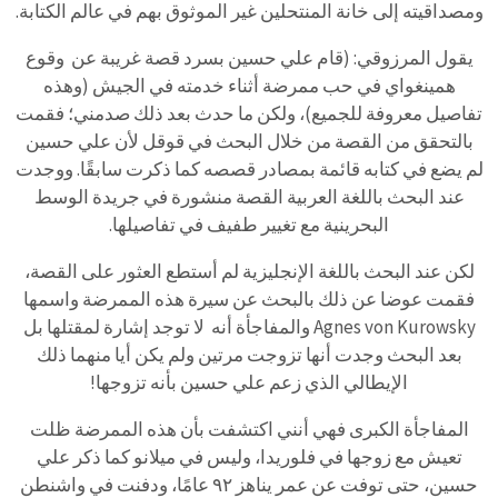
ومصداقيته إلى خانة المنتحلين غير الموثوق بهم في عالم الكتابة.
يقول المرزوقي: (قام علي حسين بسرد قصة غريبة عن وقوع
همينغواي في حب ممرضة أثناء خدمته في الجيش (وهذه
تفاصيل معروفة للجميع)، ولكن ما حدث بعد ذلك صدمني؛ فقمت
بالتحقق من القصة من خلال البحث في قوقل لأن علي حسين
لم يضع في كتابه قائمة بمصادر قصصه كما ذكرت سابقًا. ووجدت
عند البحث باللغة العربية القصة منشورة في جريدة الوسط
البحرينية مع تغيير طفيف في تفاصيلها.
لكن عند البحث باللغة الإنجليزية لم أستطع العثور على القصة،
فقمت عوضا عن ذلك بالبحث عن سيرة هذه الممرضة واسمها
Agnes von Kurowsky والمفاجأة أنه لا توجد إشارة لمقتلها بل
بعد البحث وجدت أنها تزوجت مرتين ولم يكن أيا منهما ذلك
الإيطالي الذي زعم علي حسين بأنه تزوجها!
المفاجأة الكبرى فهي أنني اكتشفت بأن هذه الممرضة ظلت
تعيش مع زوجها في فلوريدا، وليس في ميلانو كما ذكر علي
حسين، حتى توفت عن عمر يناهز ٩٢ عامًا، ودفنت في واشنطن