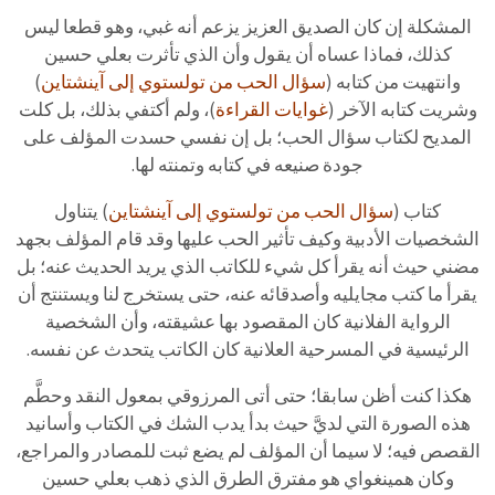
المشكلة إن كان الصديق العزيز يزعم أنه غبي، وهو قطعا ليس
كذلك، فماذا عساه أن يقول وأن الذي تأثرت بعلي حسين
وانتهيت من كتابه (
سؤال الحب من تولستوي إلى آينشتاين
)
وشريت كتابه الآخر (
غوايات القراءة
)، ولم أكتفي بذلك، بل كلت
المديح لكتاب سؤال الحب؛ بل إن نفسي حسدت المؤلف على
جودة صنيعه في كتابه وتمنته لها.
كتاب (
سؤال الحب من تولستوي إلى آينشتاين
) يتناول
الشخصيات الأدبية وكيف تأثير الحب عليها وقد قام المؤلف بجهد
مضني حيث أنه يقرأ كل شيء للكاتب الذي يريد الحديث عنه؛ بل
يقرأ ما كتب مجايليه وأصدقائه عنه، حتى يستخرج لنا ويستنتج أن
الرواية الفلانية كان المقصود بها عشيقته، وأن الشخصية
الرئيسية في المسرحية العلانية كان الكاتب يتحدث عن نفسه.
هكذا كنت أظن سابقا؛ حتى أتى المرزوقي بمعول النقد وحطَّم
هذه الصورة التي لديَّ حيث بدأ يدب الشك في الكتاب وأسانيد
القصص فيه؛ لا سيما أن المؤلف لم يضع ثبت للمصادر والمراجع،
وكان همينغواي هو مفترق الطرق الذي ذهب بعلي حسين