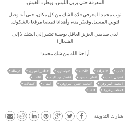
المعرفة حتى يزيل اللبس، ويطرد الغبش.
ثوب محمد المعرفي قدّه الشك من كل مكان، حتى أنه وصل
لثوبي المسبل وقصّر منه، وأهدانا قميصا مرقعا بالشكوك.
لدى صديقي العزيز العاقل بوصلة تشير إلى الشك لا إلى
الشمال!
أراحنا الله من شك محمد!
#أدب
#القراءة
#الكتابة
#تولستوي
#حاتم_الشهري
#رسالة
#سؤال_الحب
#علي_حسين
#قبضٌ_من_الريح
#كتب
#محمد_المرزوقي
#محمد_حسن_المرزوقي
#مقال
#مقالات
#مقالات_عربية
#نقد
شارك التدوينة !