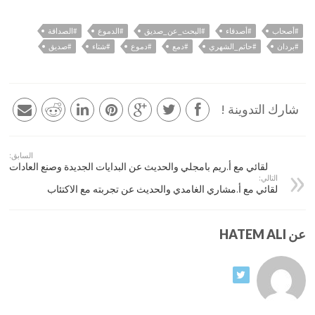
#أصحاب
#أصدقاء
#البحث_عن_صديق
#الدموع
#الصداقة
#بردان
#حاتم_الشهري
#دمع
#دموع
#شتاء
#صديق
شارك التدوينة !
السابق:
لقائي مع أ.ريم بامجلي والحديث عن البدايات الجديدة وصنع العادات
التالي:
لقائي مع أ.مشاري الغامدي والحديث عن تجربته مع الاكتئاب
عن HATEM ALI