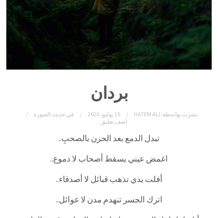
بردان
نشرت بواسطة:
HATEM ALI
15 يوليو، 2020
في
حديث الصورة
اضف تعليق
تبدل الدمع بعد الحزن بالصحبِ..
اغمض عيني يسقط أصحاب لا دموع..
أفلت يدي تذهب قبائل لا أصدقاء..
اترك الجسر تنهدم مدن لا عوائل..