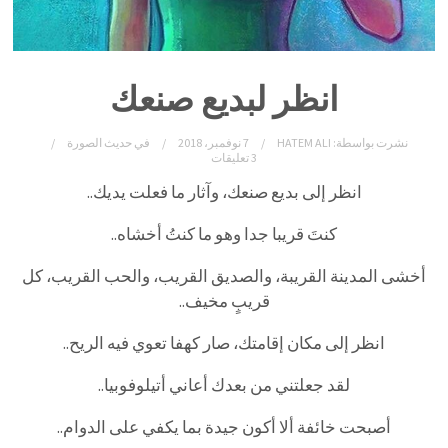
انظر لبديع صنعك
نشرت بواسطة:
HATEM ALI
7 نوفمبر، 2018
في
حديث الصورة
3 تعليقات
انظر إلى بديع صنعك، وآثار ما فعلت يديك..
كنتَ قريبا جدا وهو ما كنتُ أخشاه..
أخشى المدينة القريبة، والصديق القريب، والحب القريب، كل
قريبٍ مخيف..
انظر إلى مكان إقامتك، صار كهفا تعوي فيه الريح..
لقد جعلتني من بعدك أعاني أتيلوفوبيا..
أصبحت خائفة ألا أكون جيدة بما يكفي على الدوام..