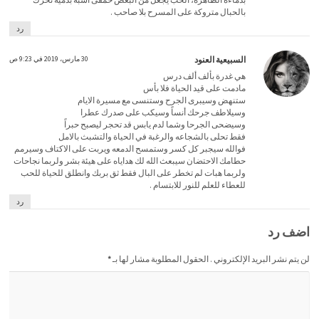
بالحبال متروكة على المسرح بلا صاحب .
رد
السبيعية العنود
30 مارس، 2019 في 9:23 ص
هي غدرة بألف ألف درس
مادمت على قيد الحياة فلا بأس
ستنهض وسيبرى الجرح وستنسى مع مسيرة الايام
وسيلاطف جرحك أنساً وسيكب على صدرك عطرا
وسيضحى الجرحا وشما لدم يابس قد تحجر ليصبح حبراً
فقط تحلى بالشجاعه والرغبة في الحياة والتشبث بالامل
فوالله سيجبر كل كسر وستمسح الدمعه ويربت على الاكتاف وسيرمم
حطامك الاحتضان سيبعث الله لك هداياه على هيئة بشر ولربما نجاحات
ولربما هبات لم تخطر على البال فقط ثق بربك وانطلق للحياة للحب
للعطاء للعلم للنور للابتسام .
رد
اضف رد
لن يتم نشر البريد الإلكتروني . الحقول المطلوبة مشار لها بـ
*