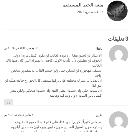
متعة الخط المستقيم
14 أغسطس، 2024
3 تعليقات
Exit
7 نوفمبر، 2018 في 11:06 ص
الاعتذار لن يُجدي نفعًا ،، وعودة الغائب لن تكون كمثل مرته الاولى
الخوف لن يطمئن لأن اللّدغة الاولى كافيه ،، المنزله التي كان فيها ذاك
الغائب
ستبقى مهجوره لن تُسكن حتى ولو احببتِ الفًا ،، انه بمقدور شخص
واحد
ان يصل الى منزله مختلفه فإن تركها ستبقى كل الجوارح خائفه هشّه لن
تثق ابدًا.
ان شئتِ احبّي وان شئتِ اعطي الثقه وان شئتِ اضحكي ولكن ليس
كمثل باني البيت الاول وساكنه وهادمه.
رد
عين
7 يناير، 2019 في 4:14 ص
سيعاني كثيراً الكريم الذي اعتاد على فتح قلبه للجميع فالضيوف
يسترخصون السهل المباح يفدون خاوين ويرحلون مدسمين أياديهم
بدماءه الطاهرة، الحب يجعل من البعض حمقى أشبه بدمية تحرك