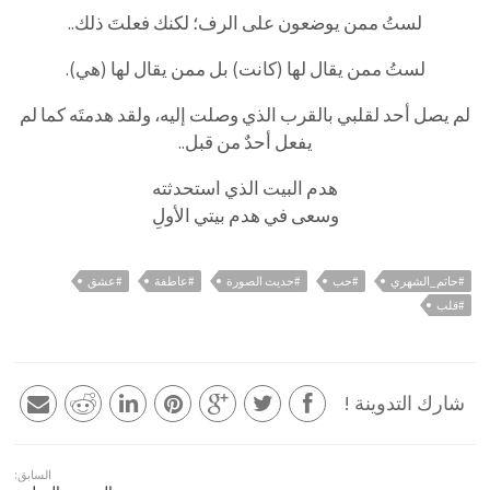
لستُ ممن يوضعون على الرف؛ لكنك فعلتَ ذلك..
لستُ ممن يقال لها (كانت) بل ممن يقال لها (هي).
لم يصل أحد لقلبي بالقرب الذي وصلت إليه، ولقد هدمتَه كما لم
يفعل أحدٌ من قبل..
هدم البيت الذي استحدثته
وسعى في هدم بيتي الأولِ
#حاتم_الشهري
#حب
#حديث الصورة
#عاطفة
#عشق
#قلب
شارك التدوينة !
السابق: