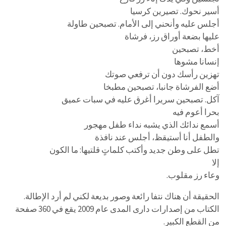
أسير نحوك. تصيرين كرسيا
أجلس عليه وأنحني إلى الأمام. تصبحين طاولة
عليها بضعة أوراق رز، فرشاة
أخط، تصبحين
إنسانا مشوها
تهزين رأسك دون أن ترفعي صوتك
أضع الفرشاة جانبا، تصبحين مطبخا
آكل. تصبحين سريرا أغرق عليه في سبات عميق
بحرا أعوم فيه
أسمع ندائك الذي يشبه نداء طفل مهجور
والطفل أنا أستيقظ، أجلس عند نافذة
تطل على وطن جديد وأكتب كلماتٍ قلتيها: ما الكون
إلا
وعاء رز مقلوب.
الحقيقة أن هناك نتفا رائعة وصور بديعة لكني لم أرد الإطالة.
الكتاب من إصدارات دارى المدى عام 2009 يقع في 360 صفحة
من القطع الكبير.