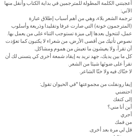
أعجبتني الكلمة المطولة للمترجمين في بداية الكتاب وأنقل منها
الآتي:
ترجمة الشعر بلاء، وهي من أهم أسباب إطلاق عبارة
(المترجمون خونة) التي صارت عرفا وتقليدا وذريعة وأسلوب
عمل، لتتحول بعدها إلى ميزة تستوجب الثناء على من يعمل بها.
نصوص تأتيك من أقصى الأرض، من شعراء لا يكتبون كما تعوّدت
أن تقرأ، ولا يعيشون ما تعيش من هموم ومشاكل.
كل ما بين يديك، جهد نريد به إيقاد شمعة أخرى كي يتسنى لك أن
تقرأ على ضوئها شيئا من الشعر.
لا خنّاك فيه ولا خنّا الشاعر.
إيفا رونفلت من مجموعتها “في الحيوان تقول:
احتضني
إلى كتفك
أين أنا مني؟
أجري
من فمك
قل لي مرة بعد أخرى.