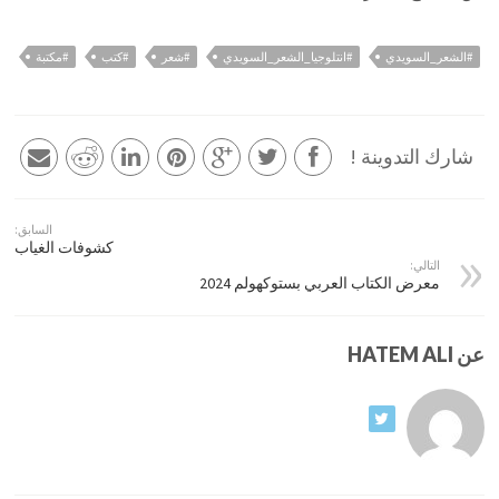
#الشعر_السويدي
#انتلوجيا_الشعر_السويدي
#شعر
#كتب
#مكتبة
شارك التدوينة !
السابق:
كشوفات الغياب
التالي:
معرض الكتاب العربي بستوكهولم 2024
عن HATEM ALI