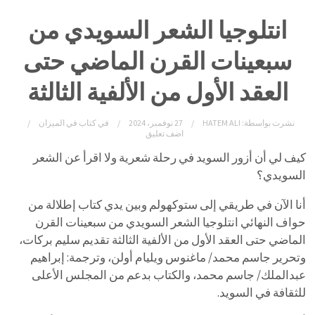
انتلوجيا الشعر السويدي من
سبعينات القرن الماضي حتى
العقد الأول من الألفية الثالثة
نشرت بواسطة:
HATEM ALI
27 نوفمبر، 2024
في
كتاب في الميزان
اضف تعليق
كيف لي أن أزور السويد في رحلة شعرية ولا اقرأ عن الشعر
السويدي؟
أنا الآن في طريقي إلى ستوكهولم وبين يدي كتاب إطلالة من
حواف النهائي انتلوجيا الشعر السويدي من سبعينات القرن
الماضي حتى العقد الأول من الألفية الثالثة تقديم سليم بركات،
وتحرير جاسم محمد/ ماغنوس ويليام أولن، وترجمة: إبراهيم
عبدالملك/ جاسم محمد، والكتاب بدعم من المجلس الأعلى
للثقافة في السويد.