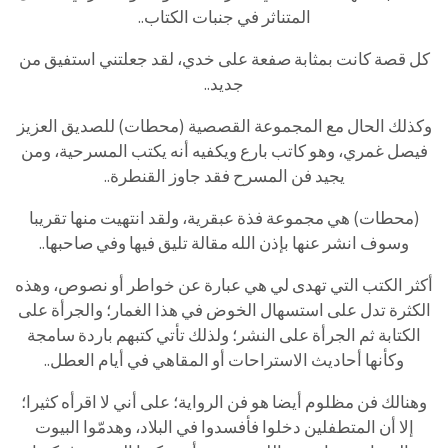
المتناثر في جنبات الكتاب..
كل قصة كانت بمثابة صفعة على خدي، لقد جعلتني استفيق من
جديد..
وكذلك الحال مع المجموعة القصصية (محطات) للصديق العزيز
فيصل غمري، وهو كاتب بارع ويكفيه أنه يكتب المسرحية، ومن
يجيد فن المسرح فقد جاوز القنطرة..
(محطات) هي مجموعة فذة عبقرية، ولقد انتهيت منها تقريبا
وسوف انشر عنها بإذن الله مقالة تليق فيها وفي صاحبها..
أكثر الكتب التي تهدى لي هي عبارة عن خواطر أو نصوص، وهذه
الكثرة تدل على استسهال الخوض في هذا الغمار؛ والجرأة على
الكتابة ثم الجرأة على النشر؛ ولذلك تأتي كتبهم باردة سامجة
وكأنها أحاديث الاستراحات أو المقاهي في أيام العطل..
وهنالك فن مظلوم أيضا هو فن الرواية؛ على أني لا اقرأه كثيرا؛
إلا أن المتطفلين دخلوا فأفسدوا في البلاد، وهدمّوا البيوت