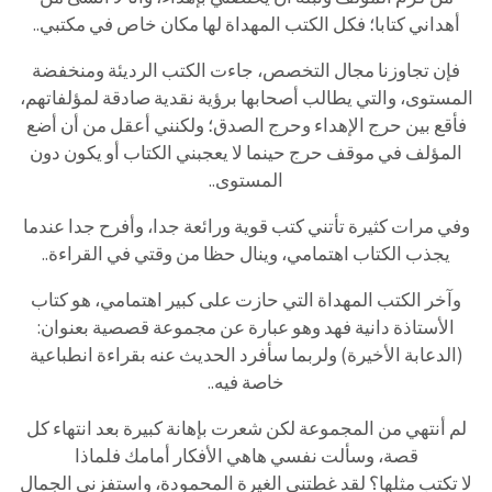
أهداني كتابا؛ فكل الكتب المهداة لها مكان خاص في مكتبي..
فإن تجاوزنا مجال التخصص، جاءت الكتب الرديئة ومنخفضة
المستوى، والتي يطالب أصحابها برؤية نقدية صادقة لمؤلفاتهم،
فأقع بين حرج الإهداء وحرج الصدق؛ ولكنني أعقل من أن أضع
المؤلف في موقف حرج حينما لا يعجبني الكتاب أو يكون دون
المستوى..
وفي مرات كثيرة تأتني كتب قوية ورائعة جدا، وأفرح جدا عندما
يجذب الكتاب اهتمامي، وينال حظا من وقتي في القراءة..
وآخر الكتب المهداة التي حازت على كبير اهتمامي، هو كتاب
الأستاذة دانية فهد وهو عبارة عن مجموعة قصصية بعنوان:
(الدعابة الأخيرة) ولربما سأفرد الحديث عنه بقراءة انطباعية
خاصة فيه..
لم أنتهي من المجموعة لكن شعرت بإهانة كبيرة بعد انتهاء كل
قصة، وسألت نفسي هاهي الأفكار أمامك فلماذا
لا تكتب مثلها؟ لقد غطتني الغيرة المحمودة، واستفزني الجمال