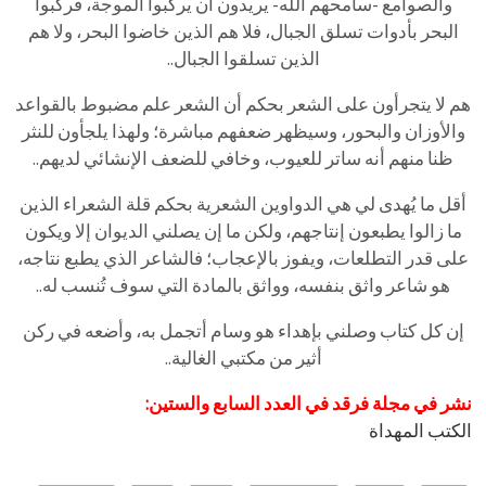
والصوامع -سامحهم الله- يريدون أن يركبوا الموجة، فركبوا
البحر بأدوات تسلق الجبال، فلا هم الذين خاضوا البحر، ولا هم
الذين تسلقوا الجبال..
هم لا يتجرأون على الشعر بحكم أن الشعر علم مضبوط بالقواعد
والأوزان والبحور، وسيظهر ضعفهم مباشرة؛ ولهذا يلجأون للنثر
ظنا منهم أنه ساتر للعيوب، وخافي للضعف الإنشائي لديهم..
أقل ما يُهدى لي هي الدواوين الشعرية بحكم قلة الشعراء الذين
ما زالوا يطبعون إنتاجهم، ولكن ما إن يصلني الديوان إلا ويكون
على قدر التطلعات، ويفوز بالإعجاب؛ فالشاعر الذي يطبع نتاجه،
هو شاعر واثق بنفسه، وواثق بالمادة التي سوف تُنسب له..
إن كل كتاب وصلني بإهداء هو وسام أتجمل به، وأضعه في ركن
أثير من مكتبي الغالية..
نشر في مجلة فرقد في العدد السابع والستين:
الكتب المهداة