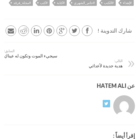
#إهداء
#الكتب
#حاتم_الشهري
#كتابة
#كتب
#مجلة_فرقد
شارك التدوينة !
السابق:
سيجيء الموت وتكون له عيناكِ
التالي:
هدية جديدة لأعدائي
عن HATEM ALI
إقرأ أيضاً :