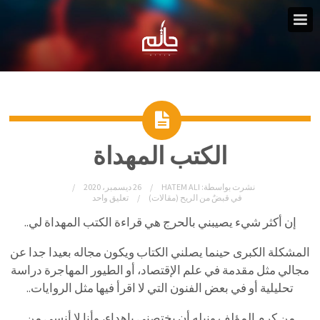
الكتب المهداة
نشرت بواسطة:
HATEM ALI
26 ديسمبر، 2020
في
قبضٌ من الريح (مقالات)
تعليق واحد
إن أكثر شيء يصيبني بالحرج هي قراءة الكتب المهداة لي..
المشكلة الكبرى حينما يصلني الكتاب ويكون مجاله بعيدا جدا عن
مجالي مثل مقدمة في علم الإقتصاد، أو الطيور المهاجرة دراسة
تحليلية أو في بعض الفنون التي لا اقرأ فيها مثل الروايات..
من كرم المؤلف ونبله أن يختصني بإهداء، وأنا لا أنسى من