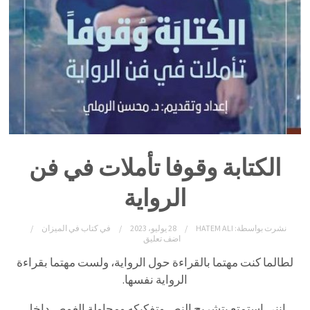
الكتابة وقوفا تأملات في فن
الرواية
نشرت بواسطة:
HATEM ALI
28 يوليو، 2023
في
كتاب في الميزان
اضف تعليق
لطالما كنت مهتما بالقراءة حول الرواية، ولست مهتما بقراءة
الرواية نفسها.
إنني استمتع بتشريح النص وتفكيكه ومحاولة الغوص داخل