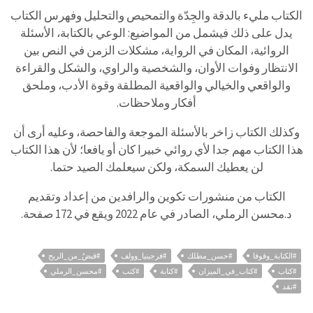
الكتاب مليء بالدقة والجِدّة والتمحيص والتحليل وفهرس الكتاب
يدل على ذلك فيشمل من المواضيع: الوعي بالكتابة، الأسئلة
الروائية، المكان في الرواية، مشكلات الزمن في النص بين
الانتظار وفوات الأوان، والشخصية والراوي، والشكل والقراءة
والواقعي والخيالي والواقعية المطلقة وقوة الأدب، وملحق
أفكار وملاحظات.
وكذلك الكتاب زاخر بالأسئلة الموجعة والفاحصة، وعليه أرى أن
هذا الكتاب مهم جدا لأي روائي خبيرا كان أو يافعا؛ لأن هذا الكتاب
لن يعطيك السمكة، ولكن سيعلمك الصيد حتما.
الكتاب من منشورات تكوين والرافدين من إعداد وتقديم
د.محسن الرملي، الصادر في عام 2022 ويقع في 172 صفحة.
#الكتابة_وقوفا
#حسن_مطلك
#فرجينيا_وولف
#قبضٌ_من_الريح
#كتاب
#كتاب_في_الميزان
#كتابة
#كتب
#محسن_الرملي
#نقد