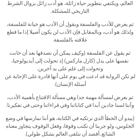
العالم، ويكتفي بتطوير حياة زائلة، هو أدب زائل بزوال الشرط
التاريخي للمشكلة.
ثم يعرض للأدب والفلسفة ويقول أن الأدب هو خيانة للفلسفة،
ولذلك هو أدب، وبالمقابل فإن الأدب لن يكون أصيلا إذا ما قطع
علاقته بالفلسفة.
ثم يقول عن الفلسفة (وكيف يمكن أن نصدقها بعد أن خانت
نفسها على يدل (كارل ماركس) إذ تحولت إلى أيديولوجيا،
وتحولت إلى علم على يد آخرين.
لم تكن الرواية قد ادعت في يوم على أنها قادرة على الإجابة عن
أسئلة الإنسان).
ثم يعرض لمسألة مهمة جدا وهي مسألة الاقتناع بأهمية الأدب،
وأننا لسنا جادين أبدا في كتاباتنا وفي قراءاتنا وحتى في تفكيرنا.
(يبدو أن الخطأ الذي نرتكبه في الكتابة، هو أننا نمارسها في وضع
الجلوس، ولو جربنا أن نكتب وقوفا، وفعل الوقوف يتجاوز معناه
الشائع..أقصد أن نتلقى العالم بشكل طولي).