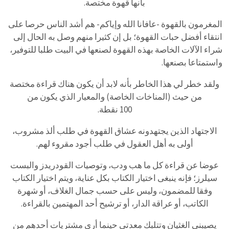
بأنها قهوة مختصة.
المغرمون بالقهوة -عافانا الله وإياكم- هم أشد الناس حرصا على
انتقاء أفضل حبات القهوة؛ بل إن كثيرا منهم وصل به الحال إلى
شراء الآلات الخاصة بهذه القهوة لصنعها في البيت طلبا للتوفير،
واستمتاعا بصنعها.
ولقد خطر لي هذا الخاطر بأنه لابد أن يكون هناك قراءة مختصة
من حيث (المناخات الخاصة) والمعيار الذي يكون من
100 نقطة.
الاجتهاد الذين يجتهدونه عشاق القهوة في طلب ألذ مشروب،
أولى به أهل العقول في طلب أجود مقروء لهم.
عوضا عن قراءة كل ما هب ودب، وتوصيات القودريدز والبست
سيلرز؛ فإنه ينبغى اختيار الكتاب بكل عناية، ويتم اختيار الكتاب
وفقا للمضمون، وليس على حسب جمال الغلاف، أو شهرة
الكاتب، أو عراقة الدار، أو ترشيح أحد المهتمين بالقراءة.
يصيبني الغثيان وتتلبك معدتي حينما أرى مشتريات أحدهم من