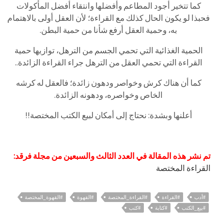
كما تتخير أجود المطاعم وأفضلها وانتقاء أفضل المأكولات
فحبذا لو يكون الحال كذلك مع القراءة؛ لأن العقل أولى بالاهتمام
به، وحمية العقل أرفع شأنا من حمية البطن.
الحمية الغذائية التي تحمي الجسم من الترهل، توازيها حمية
القراءة التي تحمي العقل من الترهل جراء القراءة الزائدة..
كما أن هناك كرش وخواصر ودهون زائدة؛ فالعقل له كرشه
الخاص وخواصره، ودهونه الزائدة.
أعلنها وبشدة: نحتاج إلى أمكان لبيع الكتب المختصة!!
تم نشر هذه المقالة في العدد الثالث والسبعين من مجلة فرقد:
القراءة المختصة
#أدب
#القراءة
#القراءة_المختصة
#القهوة
#القهوة_المختصة
#بيع_الكتب
#كتابة
#كتب