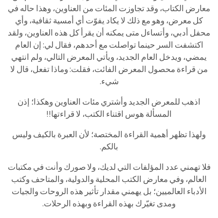
معارض الكتاب، وقد تجاوزت المئات من العناوين، وهذا حاله في
كل معرض، وهو مع ذلك لا يكاد يفوّت أي أمسية ثقافية، وأي
محفل أدبي، وأتساءل متى يمكنه أن يقرأ كل هذه العناوين، ولقد
اكتشفت السر حينما تواصلت مع أحدهم، فقال لي: إن العام
يمضي، ويدخل العام الجديد، ويأتي المعرض التالي، ولم انتهي
من قراءة محصول المعرض الفائت، فقلت: وماذا تفعل، قال لا
شيء.
اذهب للمعرض الجديد وأشتري مئات العناوين وهكذا؛ إذن
المسألة هوس اقتناء الكتب، لا قراءتها!!
ولهذا تظهر أهمية القراءة المختصة؛ لأن العبرة بالكيف وليس
بالكم.
فلا تهمني عدد المؤلفات التي لديك، ولا صورك وأنت في مكتبات
العالم، وفي معارض الكتب المحلية والدولية، والمتاحف وكتب
الأدباء العالميين؛ بل يهمني مقدار تأثير هذه الروحات والجيات
ومدى تغيّرك بهذه القراءة وبهذه الرحلات.