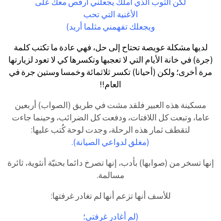
لكن الثوب الذي أملك يجعلني أرقص معك على
الأغنية التي تحب
ويجعلك تفهمني مثلما أريد)
لديها مشكلة عويصة تحتاح إلى حل، فهي عادة ما تكتب كلمة
(جرة) في خانة الأيام التي لا تعجبها وتكسرها كي لا تعود لزيارتها
مرة أخرى؛ ولكن (أحيانا) تكسر ثلاثمائة وخمسا وستين جرة في
العام!!
مسكينة هذه العبير فلقد مشت في طريق (الصواب) أربعين
عاما، وتبعت كل اللافتات، ودفعت كل الضرائب، وحينما جاءت
لتقطف ثمار هذه الرحلة، وجدت لوحة كُتب عليها:
(مغلق لدواعي الصيانة).
إنها تسخر من (صوابها) بأدب، إنها تصرخ دائما بحنيّة أنثوية، ثائرة
مسالمة.
للأسف أنها تزعم أنها لم تغادر غرفتها:
(لم أغادر غرفتي؛