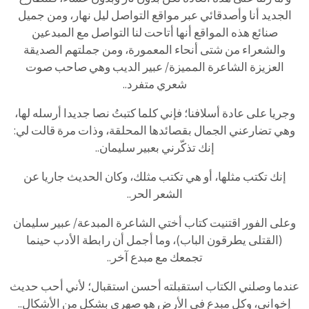
الجديد أنا وأصدقائي عبر مواقع التواصل ليل نهار، ومن جميل
صنائع هذه المواقع أنها أتاحت لنا التواصل مع المبدعين
والشعراء من شتى أنحاء المعمورة، ومن جملتهم الصديقة
العزيزة الشاعرة المميزة/ عبير الديب وهي صاحب صوت
شعري متفرد..
وجريا على عادة أسلافنا؛ فإني كلما كتبتُ نصا جديدا أرسله لها،
وهي تضارعني الجمال بقصائدها المحلقة، وذات مرة قالت لي:
إنك تذكّرني بعبير سليمان..
إنك تكتب مثلها، أو هي تكتب مثلك، وكان الحديث جاريا عن
الشعر الحر..
وعلى الفور اقتنيت كتاب أختي الشاعرة المبدعة/ عبير سليمان
(القتلى يطرقون الباب)، وما أجمل أن رابطة الأدب حينما
تجمعك مع مبدع آخر..
عندما وصلني الكتاب استقبلته أحسن استقبال؛ لأني أحب حديث
إخواني، وكل مبدع في الأرض هو صهري بشكل من الأشكال..