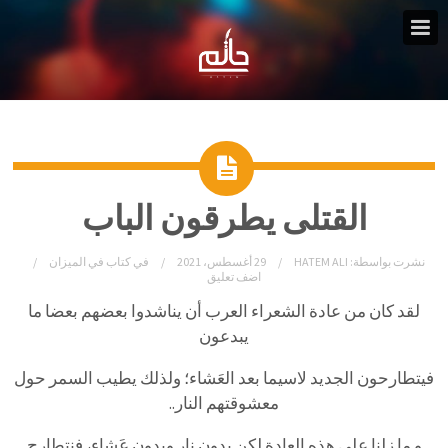
القتلى يطرقون الباب
نشرت بواسطة:
HATEM ALI
29 أغسطس، 2021
في
كتاب في الميزان
اضف تعليق
لقد كان من عادة الشعراء العرب أن يناشدوا بعضهم بعضا ما
يبدعون
فيتطارحون الجديد لاسيما بعد العَشاء؛ ولذلك يطيب السمر حول
معشوقتهم النار..
و ما زلنا على هذه العادة لكن بدون نار وبدون عَشاء، فنتطارح