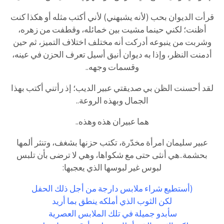
قرأت الديوان بحب (لأنه يشبهني) لأني أكتب مثله أو هكذا كنت
أظنت؛ لكني حينما مشيت بين خمائله، وقطفت من زهره،
وشربت من ينبوعه أدركت أنه مختلف اختلاف التميز، ثم حين
أدمنت النظر، وإذا به ديوان أنيق أسيل تعرف الحزن في عينه،
وقسمات وجهه..
لقد أحسنت الظن بي صديقتي عبير الديب؛ إذ رأتني أكتب بهذا
الجمال وبهذه الروعة..
هما عبيران هذه وهذه..
عبير سليمان امرأة مخدّرة، تكتب حزنها بشغف، وتنثر ألمها
بحشمة..هي أنثى حتى مع شكواها، وهي لا ترضى بأن تلبس
لبوس غير لبوسها الذي يعجبها:
(أستطيع شراء ملابس دارجة من أجل ذلك الحفل
لكن الثوب الذي أملكه ينطق بما أريد
سأبدو جميلة في تلك الملابس العصرية