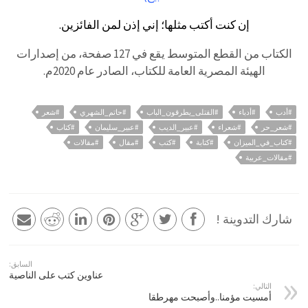
إن كنت أكتب مثلها؛ إني إذن لمن الفائزين.
الكتاب من القطع المتوسط يقع في 127 صفحة، من إصدارات
الهيئة المصرية العامة للكتاب، الصادر عام 2020م.
#أدب
#أدباء
#القتلى_يطرقون_الباب
#حاتم_الشهري
#شعر
#شعر_حر
#شعراء
#عبير_الديب
#عبير_سليمان
#كتاب
#كتاب_في_الميزان
#كتابة
#كتب
#مقال
#مقالات
#مقالات_عربية
شارك التدوينة !
السابق:
عناوين كتب على الناصية
التالي:
أمسيت مؤمنا..وأصبحت مهرطقا