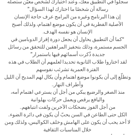
سجلوا في التطبيق معك، وعند اختيارك لشخص معيّن ستصله
رسالة أن شخصًا ما اختارك لهذا السؤال”
إن هذا البرنامج وغيره من البرامج عرف حاجة الإنسان
الأصلية الفطرية في أن يكون موضع اهتمام، ولذلك أصبح
الإنسان هو نفسه الهدف.
“كما أن التطبيق يحاول أن يجعل دورة إفراز الدوبامين في
الجسم مستمرة، وذلك بتحفيز المراهقين للتحقق من رسائل
جديدة ذُكرت أسمائهم فيها باستمرار”
لقد اختاروا طلاب الثانوية تحديدا لعلمهم أن الطلاب في هذه
الفترة العمرية تشرئب نفوسهم
وتطلّع إلى أن يكونوا موضع اهتمام وأن يكال لهم المديح آن الليل
وأطراف النهار..
منذ الصغر والرضيع يبكي من أجل أن يسترعي اهتمام أمه،
واليافع يرقص ويعمل حركات بهلوانية
من أجل الفوز بضحكات الآخرين ولفت انتباههم..
الكل حتى الطاعن في السن يحبّ أن يكون في دائرة الضوء..
لا أحد يحب أن يكون على الهامش وخلف الكواليس، ولذلك ومن
خلال المناسبات الثقافية