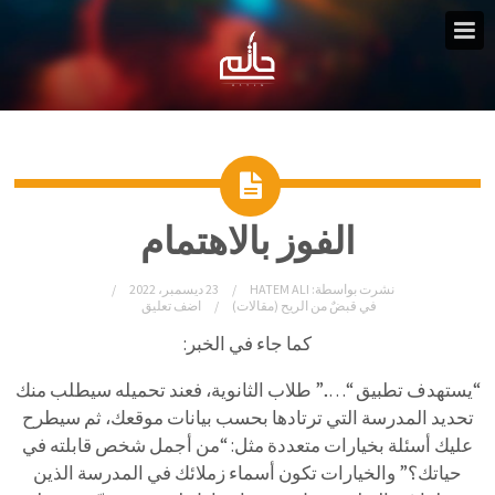
الفوز بالاهتمام
نشرت بواسطة:
HATEM ALI
23 ديسمبر، 2022
في
قبضٌ من الريح (مقالات)
اضف تعليق
كما جاء في الخبر:
“يستهدف تطبيق “…..” طلاب الثانوية، فعند تحميله سيطلب منك
تحديد المدرسة التي ترتادها بحسب بيانات موقعك، ثم سيطرح
عليك أسئلة بخيارات متعددة مثل: “من أجمل شخص قابلته في
حياتك؟” والخيارات تكون أسماء زملائك في المدرسة الذين