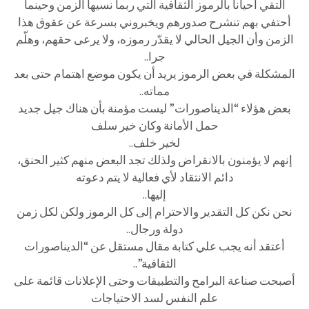
ألتقي أحيانا بالرموز الثقافية التي ربما نسيها الزمن وحينما
أحتفي بهم تنشرح صدورهم ويخبروني بسرعة عن عقوق هذا
الزمن وأن الجيل الحالي لا يقدّر رموزه، ولا يرعى حقهم، وهلّم
جرا..
المشكلة في بعض الرموز يريد أن يكون موضع اهتمام حتى بعد
مماته..
بعض هؤلاء “الديناصورات” ليست مؤمنة بأن هناك جيل جديد
حمل الأمانة وكان خير سلف
لخير خلف..
إنهم لا يؤمنون بالانقراض ولذلك تجد البعض منهم كثير الحنق،
دائم الانتقاد لأي فعالية لا يتم دعوته
إليها..
نحن نكن كل التقدير والاحترام إلى كل الرموز ولكن لكل زمن
دولة ورجال..
أعتقد أنه يجب علي كتابة مقال مستقل عن “الديناصورات
الثقافية”..
أصبحت صناعة البرامح والتطبيقات وحتى الإعلانات قائمة على
علم النفس لسد الاحتياجات