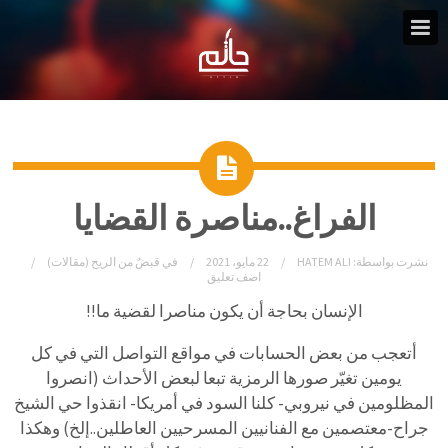
الفراغ..مناصرة القضايا
نشرت بواسطة:
HATEM ALI
22 مايو، 2021
في
قبضٌ من الريح (مقالات)
اضف تعليق
الإنسان بحاجة أن يكون مناصرا لقضية ما!!
أتعجب من بعض الحسابات في مواقع التواصل التي في كل
يومين تغيّر صورها الرمزية تبعا لبعض الأحداث (انصروا
المظلومين في نيروبي- كلنا السود في أمريكا- انقذوا حي الشيخ
جراح-معتصمين مع الفنانيين المسرحيين العاطلين..إلخ) وهكذا