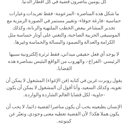
كل يومين يناصرون قضية في كل أقطار الدنيا.
ما شكل هذه المناصرة -المزعومة- فقط تغريدات وعبارات
حماسية -فارغة جوفاء- وتغيير مستمر في الصورة الرمزية مع
تخدير المشاعر ببعض الخطب الملتهبة والرنانة، وكذلك
الموسيقى الحربية الصاخبة، والتغني على أوتار حساسة مثل
الكرامة والعدالة والصمود والبسالة والحماسة وغيرها..
لا يوجد أي فعل حقيقي ميداني، فقط ثرثرة إلكترونية سببها
الرئيسي -الفراغ-، والهروب من الواقع البئيس بمناصرة هذه
القضايا..
يقول روبرت غرين في كتابه (فن الإغواء) المشغول لا يمكن أن
تغويه، وكذلك السعيد، وأنا أقول أن المشغول لا يمكن أن يكون
-حاوية- لكل قضايا العالم الشاردة والواردة..
الإنسان بطبعيته يحب أن يكون مناصرا لقضية دائما، لا يحب أن
يكون هملا هكذا؛ لأن القضية تعطيه معنى وجودي، وتعبّر عن
كينونته..