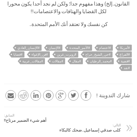
القانون..إلخ) وهذا مفهوم جدا؛ ولكن لم نجد أحدا يكون محورا
لكل القضايا والهتافات والاعتصامات!!
كن نفسك ولا تعتقد أنك الأمم المتحدة..
#أمريكا
#اعتصام
#الأمم_المتحدة
#الإنسان
#الإنسان_العادي
#الفراغ
#حي_الشيخ_جراح
#روبرت_غرين
#فن_الإغواء
#قضايا
#قضية
#محمد_الرطيان
#مقال
#مقالات
#مقالات_عربية
#نقد
شارك التدوينة !
السابق:
أهم شيء الضمير مرتاح!!
التالي:
كلب صدقي إسماعيل..ضحك كالبكاء