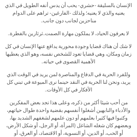
الإنسان بالسليقة -حشري- يحب أن يدس أنفه الطويل في الذي
يعنيه والذي لا يعنيه؛ ولذلك -الفارغين- تراهم على الدوام
مناحزين لجانب دون جانب..
لا يعرفون الحياد، لا يملكون مهارة الصمت..ثرثارين بالفطرة..
لا شك أن هناك قضايا وجودة محورية يدافع عنها الإنسان في كل
زمان ومكان، وهي قضايا تعود للشخص نفسه، وهو الذي يعطيها
الأهمية القصوى في حياته..
وللفرد الحرية في الدفاع والمناصرة لمن يريد في الوقت الذي
يريد، ونحن لنا الحرية في النقد حينما نرى الميوعة في تبني كل
الأفكار في كل الأوقات..
من أحب شيئا أكثر من ذكره، وعلى هذا تجد بعض المفكرين
والأدباء والنابهين أشغلوا أنفسهم بقضية واحدة طوال حياتهم،
وكتبوا فيها كثيرا بعلمهم أو دون علمهم لشغفهم الشديد بها،
وبعضهم كان شغله الشاغل (المرأة، أو الرجل، أو شكل الأرض،
أو الحب، أو الدين، أو النسوية، أو الاقتصاد، أو العرق، أو