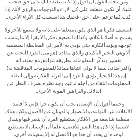
ومن نافلة القول أن أقول إذا كنت تعتقد أنك على حق فيجب
عليك أن تكون منفتحا على كل الآراء والتوجهات والرؤى لأنك إذا
كنت كما تزعم -على حق- فحقك هذا سيغلب كل الآراء الأخرى.
الضعيف فكريا هو الذي يكون منغلقا على ذاته ولا يسمع للآخر ولا
يسمح له أصلا بالكلام، وكذلك الضعيف فكريا لا يقرأ إلا ما يناسب
توجهه ويؤيد أفكاره حتى يؤدي به الأمر إلى المغالطة المنطقية
ألا وهي التحيز التأكيدي والذي مفاده (هو ميل الفرد للبحث عن
تفسير وتذكّر المعلومات بطريقة تتوافق مع معتقداته
وافتراضاته، بينما لا يولي انتباها مماثلا للمعلومات المناقضة له).
إن هذا الانحياز يؤدي بالفرد إلى العزلة الفكرية وإلى انتقاء
المعلومات انتقاء من أجله تدعيم وجه نظره بصرف النظر عن
الدلائل والبراهين القوية الأخرى.
وحينما أقول أن الإنسان يجب أن يكون حرا فإني لا أقصد
الانفلات عن الثوابت والانصهار والذوبان عن الأصول ولكن هناك
منطقة شاسعة من الأفكار يستطيع الفرد أن يتغير فيها ويتبدل
لاسيما إذا كان هذا التغير للأفضل، علما أن الإنسان لا يستطيع
لوحده أن يحدد أن هذا هو الأفضل له إلا بمعينات أخرى.