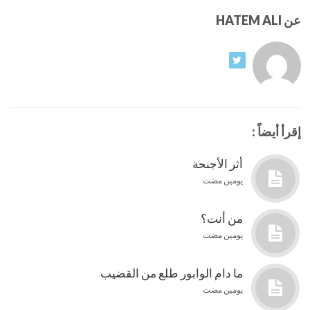
عن HATEM ALI
إقرأ أيضاً :
أثر الأجنحة
يومين مضت
من أنت؟
يومين مضت
ما دام الوابور طلع من القضيب
يومين مضت