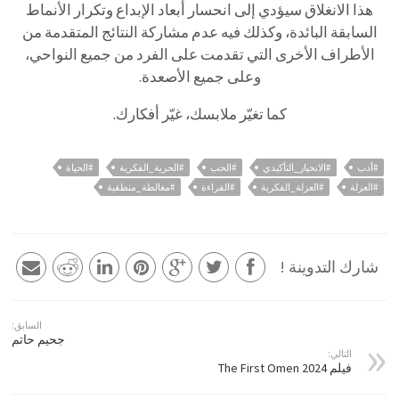
هذا الانغلاق سيؤدي إلى انحسار أبعاد الإبداع وتكرار الأنماط
السابقة البائدة، وكذلك فيه عدم مشاركة النتائج المتقدمة من
الأطراف الأخرى التي تقدمت على الفرد من جميع النواحي،
وعلى جميع الأصعدة.
كما تغيّر ملابسك، غيّر أفكارك.
#أدب
#الانحياز_التأكيدي
#الحب
#الحرية_الفكرية
#الحياة
#العزلة
#العزلة_الفكرية
#القراءة
#مغالطة_منطقية
شارك التدوينة !
السابق:
جحيم حاتم
التالي:
فيلم The First Omen 2024