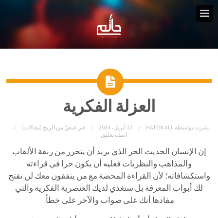
العزلة الفكرية
نشرت بواسطة:
HATEM ALI
12 أبريل، 2024
في
قبضٌ من الريح (مقالات)
اضف تعليق
إن الإنسان الحديث الحر الذي يريد أن يتحرر من ربقة الألقاب
والمذاهب والنظريات فعليه أن يكون حرا في قراءته
واستكشافاته؛ لأن القراءة المحضة مع من يتفقون معك لن تفتح
لك أبواب المعرفة بل ستغذي لديك العنصرية الفكرية والتي
مفادها أنك على صواب والآخر على خطأ.