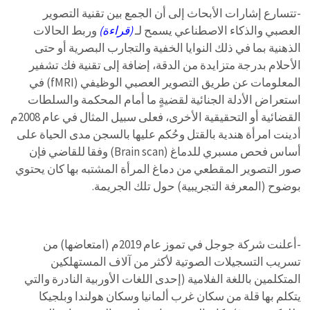
-تتسارع إشارات الأبحاث إلى أن الجمع بين تقنية التصوير
العصبي والذكاء الاصطناعي يسمح لـ
(قراءة)
وربط الحالات
الذهنية بما في ذلك النوايا الخفية والتجارب البصرية أو حتى
الأحلام بدرجة متزايدة من الدقة، إضافة إلى تقنية فك تشفير
المعلومات عن طريق التصوير العصبي الوظيفي (fMRI) في
استعراض الأدلة الجنائية لقضيةٍ ما أمام المحكمة والسلطات
القضائية أو التحقيقية الأخرى، فعلى سبيل المثال في عام 2008م
أدينت امرأة هندية بالقتل وحُكم عليها بالسجن مدى الحياة على
أساس فحص مسبري للدماغ (Brain scan) وفقا للقاضي فإن
صور التصوير المقطعي من دماغ المرأة المشتبه بها كان يحتوي
بوضوح (المعرفة التجريبية) حول تلك الجريمة.
-أعلنت شركة جوجل في تموز عام 2019م (امتعاضها) من
تسريب التسجيلات الصوتية لأكثر من آلاف المستهلكين
المتكلمين باللغة الفلامية (إحدى اللغات الأوربية النادرة والتي
يتكلم بها قلة من سكان غرب ألمانيا وسكان هولندا وبلجيكا