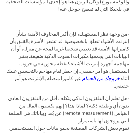
وللوكمسبورغ) وكان الزبون هنا هو: إحدى المؤسسات الصحفية
في بلجيكا التي لم تفصح جوجل عنه!
-من وجهة نظر المستهلك، فإن أكبر المخاوف الأمنية بشأن
إنترنت الأشياء تتعلق بالخصوصية. قد تشعر الأسرة بالقلق بأن
كاميراتها الأمنية قد تعطي شخصا غريبا لمحة عن منزله، أو أن
البيانات التي يجمعها مكبرات الصوت الذكية ضعيفة. يعتبر
مهاجمة أجهزة إنترنت الأشياء كنقطة محورية في حروب
المستقبل هو أمر حقيقي. إن خطر قيام مهاجم بالتجسس عليك
أثناء
خروجك من الحمام
عبر كاميرا متصلة بالإنترنت هو أمر
حقيقي.
-هل تعلم أن التلفزيون الذكي يتكلف أقل من التلفزيون العادي
بدون أي وظيفة ذكية؟ لماذا هذا؟ إنهم يكسبون المال من
القياس (remote measurement) عن بُعد وبياناتك هي السلعة
التي يروجون لها باستمرار.
تقوم بعض الشركات المصنعة بجمع بيانات حول المستخدمين