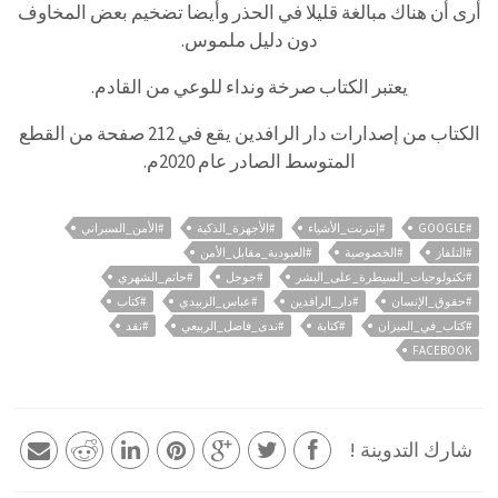
أرى أن هناك مبالغة قليلا في الحذر وأيضا تضخيم بعض المخاوف
دون دليل ملموس.
يعتبر الكتاب صرخة ونداء للوعي من القادم.
الكتاب من إصدارات دار الرافدين يقع في 212 صفحة من القطع
المتوسط الصادر عام 2020م.
#GOOGLE
#إنترنت_الأشياء
#الأجهزة_الذكية
#الأمن_السبراني
#التلفاز
#الخصوصية
#العبودية_مقابل_الأمن
#تكنولوجيات_السيطرة_على_البشر
#جوجل
#حاتم_الشهري
#حقوق_الإنسان
#دار_الرافدين
#عباس_الزبيدي
#كتاب
#كتاب_في_الميزان
#كتابة
#ندى_فاضل_الربيعي
#نقد
FACEBOOK
شارك التدوينة !