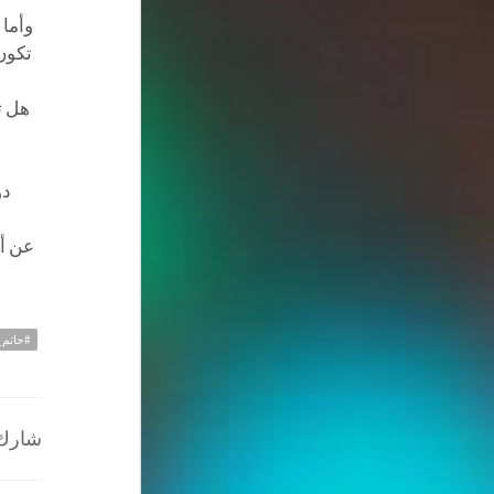
وأما 
تكون 
هل ت
دو
عن أي
#حاتم
شارك ا