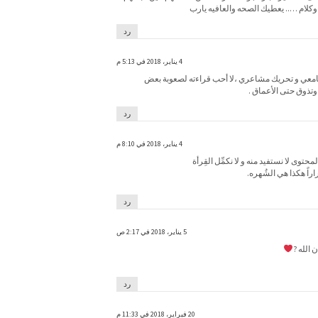
كلام ….. يعطيك الصحه والعافيه يارب
رد
4 يناير، 2018 في 5:13 م
امعي و تحريك مشاعري ،لا أحب قراءته لصعوبة بعض
وتذوق حتى الأعماق .
رد
4 يناير، 2018 في 8:10 م
ى لا نستفيد منه و لا نكمِّل القِرأة
اراً هكذا هي الشُهره.
رد
5 يناير، 2018 في 2:17 ص
 الله ?
رد
20 فبراير، 2018 في 11:33 م