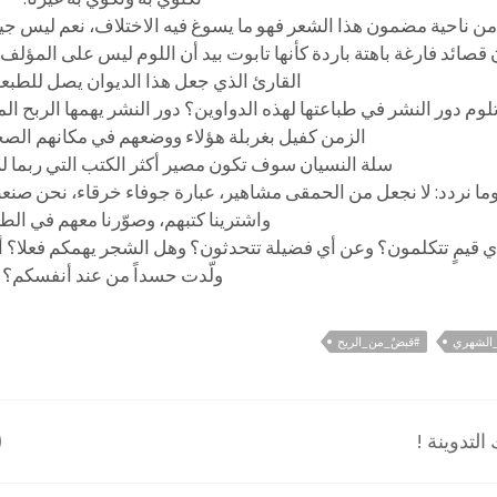
من ناحية مضمون هذا الشعر فهو ما يسوغ فيه الاختلاف، نعم ليس جيدا
قصائد فارغة باهتة باردة كأنها تابوت بيد أن اللوم ليس على المؤلف
القارئ الذي جعل هذا الديوان يصل للطبعة
لوم دور النشر في طباعتها لهذه الدواوين؟ دور النشر يهمها الربح الما
الزمن كفيل بغربلة هؤلاء ووضعهم في مكانهم الصحيح
سلة النسيان سوف تكون مصير أكثر الكتب التي ربما لم
ما نردد: لا نجعل من الحمقى مشاهير، عبارة جوفاء خرقاء، نحن صنعنا
واشترينا كتبهم، وصوّرنا معهم في الط
 قيمٍ تتكلمون؟ وعن أي فضيلة تتحدثون؟ وهل الشجر يهمكم فعلا؟ أم
ولّدت حسداً من عند أنفسكم؟
_الشهري
#قبضٌ_من_الريح
لتدوينة !