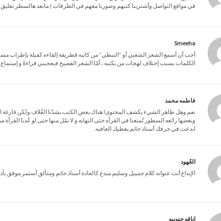
في مواقع التواصل وأشترينا كتبهم وصورنا معهم في الطرقات ) مابعد هالسطر تعليق و
Smeeha
أحب أن أسمع الشعر الشعبي أو “النبطي” من كاتبه فطريقة إلقاءه كفيلة بإطراب مس
الكلمات بسبب إختلاف لهجات من يكتبه ، أمّا الشعر الفصيح فيعجبني قراءةً و إستماع 
فاطمه محمد
نعم وهل ظاهر الشيء يكشف المحتوى! هناك بعض الكتب يشدّنا الغُلاف ولكن فارغة المحتو
وبعضها رائعه السطور تُمتعنا في القرأه حتى النهايه و لا نمّل منها حتى لو عُدنا القرأة مر
ابدعت في حرفك أستاذ حاتم يعطيك العافيه
العٌهود
الإبداع أنت عنوانه كلام جمييل وسليم مبدع كالعادة أستاذ حاتم ومتألق أستمر موفق بأذن
اناقه جنوبيه