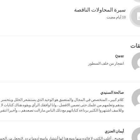
سيرة المحاولات الناقصة
10 أيام مضت
Qwer
انفجار من خلف السطور
صالحة السنيدي
كلام كبير،، المتخصص في المجال والمتعمق هو الوحيد الذي يستشعر الخلل ويتحسر علي
بيدهم وتعلمهم من علمك حتى تضمن الافضل ، وانا اوافقك الرأي وبقوه هناك كتابات لا ف
وللاسف اشتهروا الكثير برداءة كتاباتهم مع ذلك الناس مازالت تصعدهم ،، وأخيرا انتقي 
أيمان العنزي
صحيح .. أغلب الكتب لا فائده منها ومع هذا لها أنتشار واسع (دوما نردد .لانجعل من ا