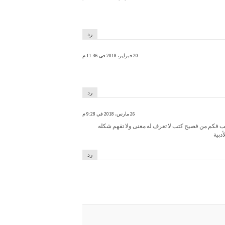
رد
20 فبراير، 2018 في 11:36 م
رد
26 مارس، 2018 في 9:28 م
قلب فكم من فصيح كتب لا تعرف له معنى ولا تفهم شكله
دبية
رد