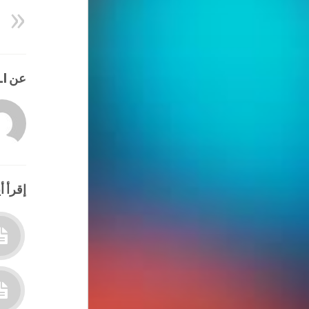
عن HATEM ALI
إقرأ أي