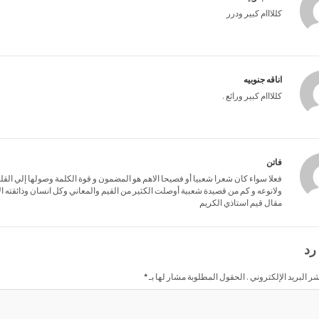
كللااام كبير ودرر
اناقه جنوبيه
كللااام كبير ورائع .
فاتن
فعلا سواء كان شعرا شعبيا أو فصيحا الاهم هو المضمون و قوة الكلمة وصولها إلي ال
ولانوعه و كم من قصيدة شعبية أوصلت الكثير من القيم والمعاني وكل انسان وذائقته الأ
مقال قيم استاذي الكريم
رد
شر البريد الإلكتروني . الحقول المطلوبة مشار لها بـ
*