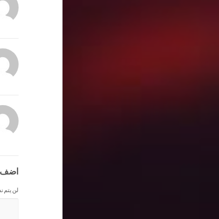
اضف 
لن يتم ن