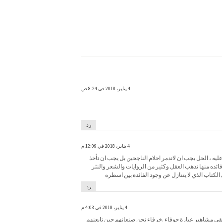
4 يناير، 2018 في 8:24 ص
رد
4 يناير، 2018 في 12:09 م
ه ، الحل يجب ان لاندمر احلام الناجحين بل يجب ان تأخذ
ائده منها تذهب العقل وكثير من الروايات والشعر والنثر
الكتاب الذي لا يتنازل عن وجود الفائدة بين اسطره
رد
4 يناير، 2018 في 4:03 م
لحمقى مشاهير عبارة جوفاء .خرقاء نحن صنعانهم حين تابعنهم