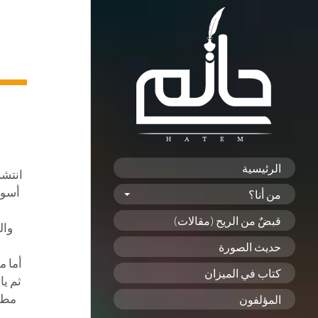
الرئيسية
انتشر
أسوء 
من أنا؟
قبضٌ من الريح (مقالات)
وال
حديث الصورة
أما م
كتاب في الميزان
ثم يا
مطبو
المؤلفون