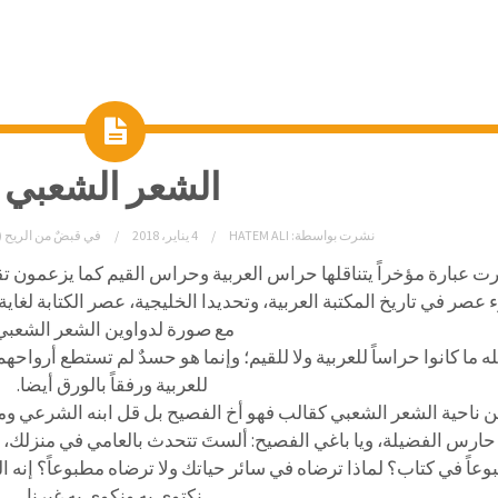
الشعر الشعبي
نشرت بواسطة:
HATEM ALI
4 يناير، 2018
في
قبضٌ من الريح (
ت عبارة مؤخراً يتناقلها حراس العربية وحراس القيم كما يزعمون تق
عصر في تاريخ المكتبة العربية، وتحديدا الخليجية، عصر الكتابة لغاية
مع صورة لدواوين الشعر الشعبي
له ما كانوا حراساً للعربية ولا للقيم؛ وإنما هو حسدٌ لم تستطع أرواح
للعربية ورفقاً بالورق أيضا.
ن ناحية الشعر الشعبي كقالب فهو أخ الفصيح بل قل ابنه الشرعي و
 حارس الفضيلة، ويا باغي الفصيح: ألستَ تتحدث بالعامي في منزلك، و
عاً في كتاب؟ لماذا ترضاه في سائر حياتك ولا ترضاه مطبوعاً؟ إنه ا
نكتوي به ونكوي به غيرنا.