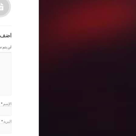
اضف 
لن يتم ن
الإسم
*
البريد
*