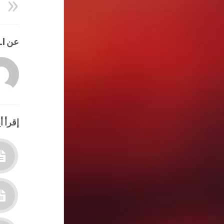
عن HATEM ALI
إقرأ أي