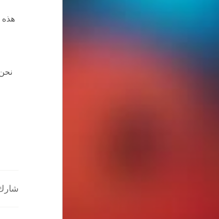
هذه ا
نحن 
شارك ا