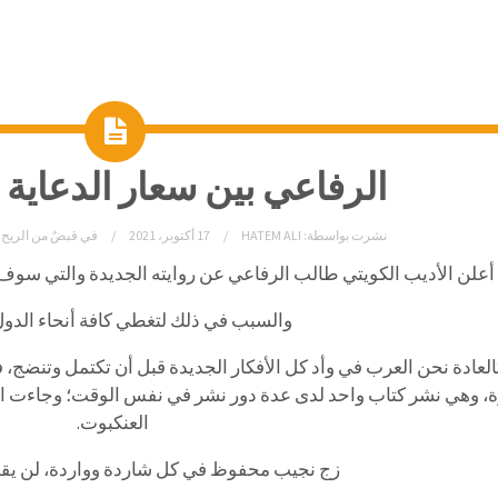
الرفاعي بين سعار الدعاية و
نشرت بواسطة:
HATEM ALI
17 أكتوبر، 2021
في
قبضٌ من الريح 
أعلن الأديب الكويتي طالب الرفاعي عن روايته الجديدة والتي سوف تنشر عن 14 دار نشر 
والسبب في ذلك لتغطي كافة أنحاء الدول 
لعادة نحن العرب في وأد كل الأفكار الجديدة قبل أن تكتمل وتنضج،
ة، وهي نشر كتاب واحد لدى عدة دور نشر في نفس الوقت؛ وجاءت ال
العنكبوت.
زج نجيب محفوظ في كل شاردة وواردة، لن يقوَّ