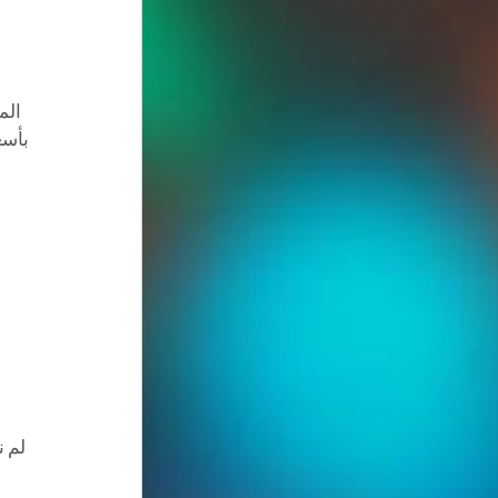
الم
بأسع
لم ن