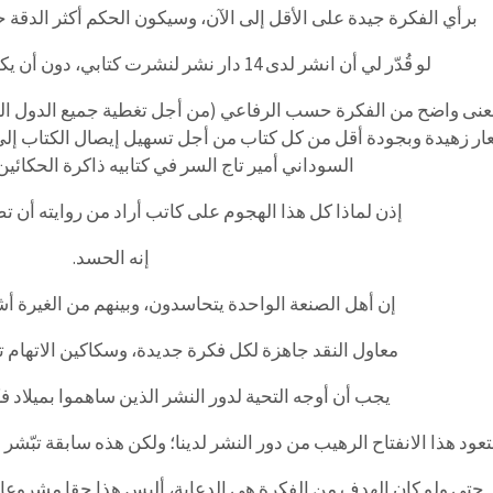
برأي الفكرة جيدة على الأقل إلى الآن، وسيكون الحكم أكثر الدقة حي
لو قُدّر لي أن انشر لدى 14 دار نشر لنشرت كتابي، دون أن يكون ذلك (رفع لسعار الدعاية).
عنى واضح من الفكرة حسب الرفاعي (من أجل تغطية جميع الدول الع
ار زهيدة وبجودة أقل من كل كتاب من أجل تسهيل إيصال الكتاب إلى 
السوداني أمير تاج السر في كتابيه ذاكرة الحكائي
إذن لماذا كل هذا الهجوم على كاتب أراد من روايته أن ت
إنه الحسد.
إن أهل الصنعة الواحدة يتحاسدون، وبينهم من الغيرة أش
معاول النقد جاهزة لكل فكرة جديدة، وسكاكين الاتهام 
يجب أن أوجه التحية لدور النشر الذين ساهموا بميلاد فك
تعود هذا الانفتاح الرهيب من دور النشر لدينا؛ ولكن هذه سابقة تبّشر 
حتى ولو كان الهدف من الفكرة هي الدعاية، أليس هذا حقا مشروعا 