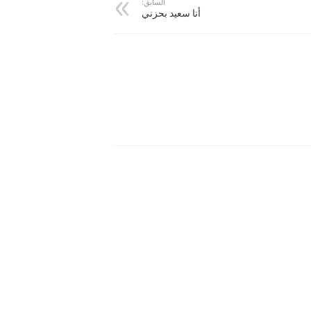
السابق:
أنا سعيد بحزني