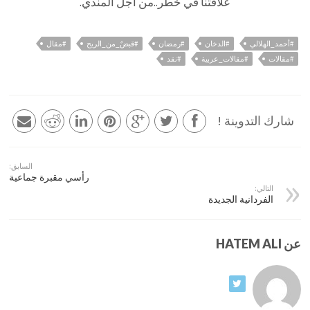
علاقتنا في خطر..من أجل المندي.
#أحمد_الهلالي
#الدخان
#رمضان
#قبضٌ_من_الريح
#مقال
#مقالات
#مقالات_عربية
#نقد
شارك التدوينة !
السابق:
رأسي مقبرة جماعية
التالي:
الفردانية الجديدة
عن HATEM ALI