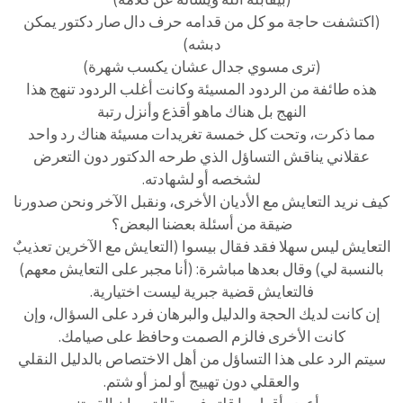
(اكتشفت حاجة مو كل من قدامه حرف دال صار دكتور يمكن
دبشه)
(ترى مسوي جدال عشان يكسب شهرة)
هذه طائفة من الردود المسيئة وكانت أغلب الردود تنهج هذا
النهج بل هناك ماهو أقذع وأنزل رتبة
مما ذكرت، وتحت كل خمسة تغريدات مسيئة هناك رد واحد
عقلاني يناقش التساؤل الذي طرحه الدكتور دون التعرض
لشخصه أو لشهادته.
كيف نريد التعايش مع الأديان الأخرى، ونقبل الآخر ونحن صدورنا
ضيقة من أسئلة بعضنا البعض؟
التعايش ليس سهلا فقد فقال بيسوا (التعايش مع الآخرين تعذيبٌ
بالنسبة لي) وقال بعدها مباشرة: (أنا مجبر على التعايش معهم)
فالتعايش قضية جبرية ليست اختيارية.
إن كانت لديك الحجة والدليل والبرهان فرد على السؤال، وإن
كانت الأخرى فالزم الصمت وحافظ على صيامك.
سيتم الرد على هذا التساؤل من أهل الاختصاص بالدليل النقلي
والعقلي دون تهييج أو لمز أو شتم.