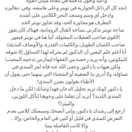
وأعيد وأقول ما قلته في مقالة مبيان القوة:
(تجد كل الرذائل الحوارية في تويتر وعلى هامشه، وفي دهاليزه
وادخل أي وسم وستجد النحر الكلامي على أشده.
التطرف هو مجاوزة الحد، وقد تجاوز تويتر الحد.
ساحة تويتر تذكرني بساحة القتال الرومانية، فهناك كان يفوز
الأقوى صاحب العضلات المفتولة، أما هنا في تويتر فيفوز
صاحب اللسان الطويل، والكلمات القذرة، والأوصاف البذيئة).
أنا أعلم علم اليقين أن الدكتور لم يحركه لهذا التساؤل إلا شوقه
للنيكوتين، وأنه يريد رخصة من الفقهاء ليمارس تدخينه المحبب؛
ولكن هيهات يا دكتور. وعفى الله عنه فإنه لمز المندي في
تساؤله، ولا أدري ما الضغينة أو الشحناء التي بينهما حتى يقول أن
الأطباء يقولون بضرر المندي!
يا دكتور كونك تريد تحليل الدخان فهذا وشأنك؛ لكن ما دخل
المندي اللذيذ؟ أتريد أن تفلتنا على وجوهنا لنأكل اللوزين،
والبيتزا؟
ارجع إلى رشدك يا دكتور، وإني أنصحك وسيصلك كلامي بعدم
التعرض للمندي في قليل أو كثير، في العام والخاص، وإلا…
وإلا كانت الفاصلة بيننا.