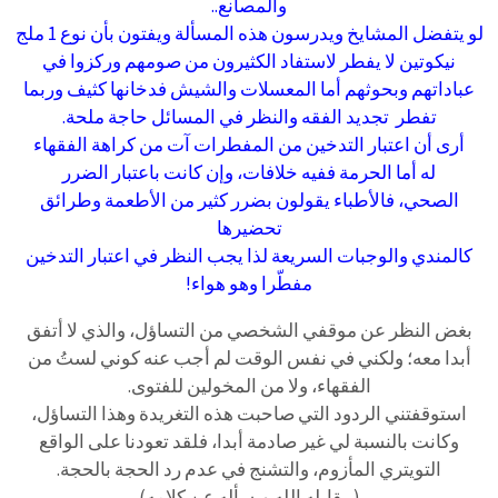
والمصانع..
لو يتفضل المشايخ ويدرسون هذه المسألة ويفتون بأن نوع 1 ملج
نيكوتين لا يفطر لاستفاد الكثيرون من صومهم وركزوا في
عباداتهم وبحوثهم أما المعسلات والشيش فدخانها كثيف وربما
تفطر تجديد الفقه والنظر في المسائل حاجة ملحة.
أرى أن اعتبار التدخين من المفطرات آت من كراهة الفقهاء
له أما الحرمة ففيه خلافات، وإن كانت باعتبار الضرر
الصحي، فالأطباء يقولون بضرر كثير من الأطعمة وطرائق
تحضيرها
كالمندي والوجبات السريعة لذا يجب النظر في اعتبار التدخين
مفطّرا وهو هواء!
بغض النظر عن موقفي الشخصي من التساؤل، والذي لا أتفق
أبدا معه؛ ولكني في نفس الوقت لم أجب عنه كوني لستُ من
الفقهاء، ولا من المخولين للفتوى.
استوقفتني الردود التي صاحبت هذه التغريدة وهذا التساؤل،
وكانت بالنسبة لي غير صادمة أبدا، فلقد تعودنا على الواقع
التويتري المأزوم، والتشنج في عدم رد الحجة بالحجة.
(بيقابله الله ويسأله عن كلامه)