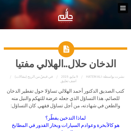
الدخان حلال..الهلالي مفتيا
نشرت بواسطة:
HATEM ALI
9 مايو، 2019
في
قبضٌ من الريح (مقالات)
اضف تعليق
كتب الصديق الدكتور أحمد الهلالي تساؤلا حول تفطير الدخان
للصائم، هذا التساؤل الذي جعله عرضة للتهكم والنيل منه
والطعن في شهادته، من أجل تساؤل فقهي. كان التساؤل:
لماذا التدخين يفطّر؟
هو كالأبخرة وعوادم السيارات وبخار القدور في المطابخ