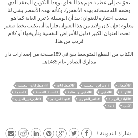
تحوّلت إلى عظمة فهم هذا الخلق، وهذا التكوين المعقد الذي
وضعه الله سبحانه بهذه الأنفس)، وكأنه بهذه الأسطر يشي لنا
بسبب اختياره للعنوان؛ بيد أن الوسيلة لا تبرر الغاية كما هو
معلوم؛ فإن كان ولابد من هذا العنوان فلزاما أن يكتب بخط صغير
تحت العنوان الكبير (دليل للأمراض النفسية وتأريخها) أو كلام
قريب من هذا.
الكتاب من القطع المتوسط يقع في 189صفحة من إصدارات دار
مدارك الصادر عام 1439هـ.
#الأطفال
#الأمراض_النفسية
#الاضطرابات
#الاضطرابات_النفسية
#التربية
#الجنون
#الجنون_والعظمة
#الصحة_النفسية
#العظمة
#اللياقة_الروحية
#حاتم_الشهري
#عبدالله_قدير
#كتاب_في_الميزان
#كتب
#نقد
شارك التدوينة !