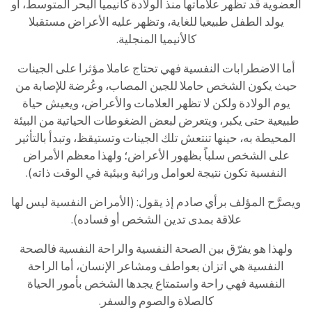
العضوية قد تظهر علاماتها منذ الولادة كأنيميا البحر المتوسط، أو
يولد الطفل طبيعيا للغاية، وتظهر عليه الأعراض مستقبلا
كالأنيميا المنجلية.
أما الاضطرابات النفسية فهي تحتاج عاملا مؤثرا على الجينات
حيث يكون الشخص حاملا للجين المصاب، وعُرضة للإصابة من
يوم الولادة ولكن لا تظهر العلامات والأعراض، ويعيش حياة
طبيعية حتى يكبر، ويتعرض لبعض الضغوطات الحياتية من البيئة
المحيطة به، حينها تنتعش تلك الجينات وتستيقظ، وتبدأ بالتأثير
على الشخص سلباً بظهور الأعراض؛ ولهذا معظم الأمراض
النفسية تكون نتيجة لعوامل وراثية وبيئية في الوقت ذاته).
ويصرَّح المؤلف برأي صادم إذ يقول: (الأمراض النفسية ليس لها
علاقة بمدى تدين الشخص أو فساده).
ولهذا هو يفرّق بين الصحة النفسية والراحة النفسية فالصحة
النفسية هي اتزان بعواطف ومشاعر الإنسان، أما الراحة
النفسية فهي راحة واستمتاع يجدها الشخص بأمور الحياة
كالصلاة والصوم والسفر.