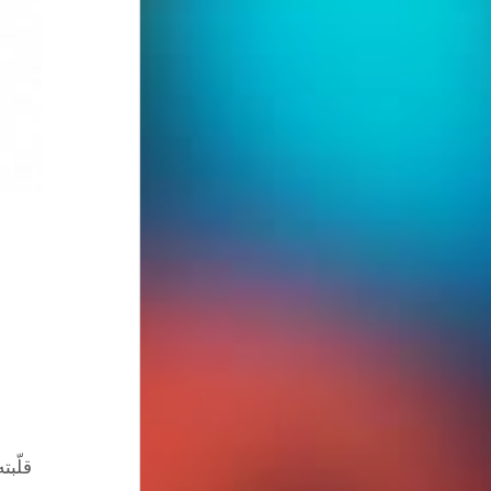
قلّبت