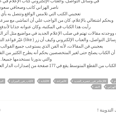
في وسائل التواصل، والعتاب الإلكتروني كتاب الإعلام في ع
ناصر الهزاني كاتب وصحافي سعود
تعجبني الكتب التي تلامس الواقع وتتصل به بأي 
وبحكم اشتغالي بالإعلام، كان من الواجب علي أن اتماشى مع سرعة 
رأيت هذا الكتاب في المكتبة، وكان عنوانه جذابا لأندفع 
ه ووجدته مقالات تهتم في صلب الإعلام الجديد في مواضيع مثل أثر ال
لتواصل، والعتاب الإلكتروني وكيف أن زر ( like) غيّر قواعد التعامل في عملية التواصل الإنسانية وغيرها..
يعجبني فن المقالات، لأنه الفن الذي يستوعب جميع القوالب ب
أن الكتاب يصلح حتى لغير المتخصصين بحكم أنه يطرح الكثير من القض
والتي بدورنا نستخدمها جميعا..
لكتاب من القطع المتوسط يقع في 177 صفحة من إصدارات الدار العربية للعلوم ناشرون الصادر عام 2019
م
#الإعلام_في_عصره_الجديد
#القراءة
#الكتابة
#كتاب_في_الميزان
#مق
الهزاني
#نقد
لتدوينة !