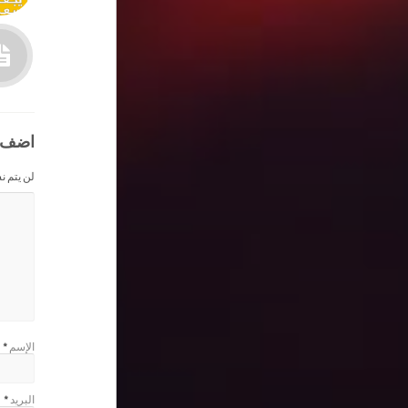
اضف 
لن يتم ن
الإسم
*
البريد
*