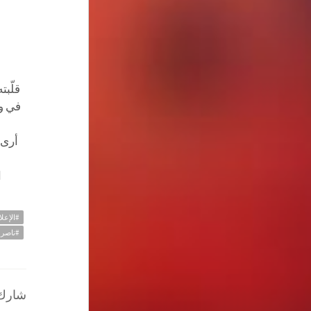
قلّبت
في وسائل ا
أرى 
ا
#الإعلا
#ناصر 
شارك ا