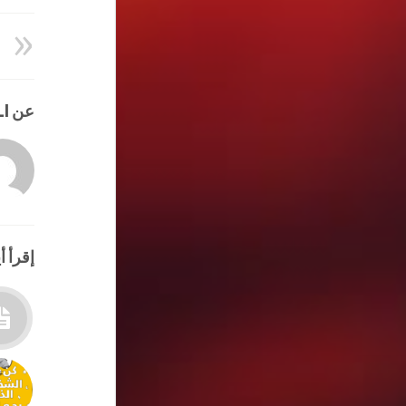
عن HATEM ALI
إقرأ أي