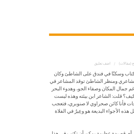
ح (مقالات)
اضف تعليق
كتاب
وسكنّا في فندق على الشاطئ وكان
و الشاعري ومنظر الشاطئ توقد المشاعر في
رغم جمال المكان وصفاء الجو، وهدوء البحر
ل كيف؟ قلت: الشاعر ابن بيئته وهذه ليست
ات فأنا كائن صحراوي لا صنوبري، فتعجب
ذه الأجواء البديعة هو وعِيرٌ في الفلاة
. أي قصيدة عظيمة يمكن أن تكتب في هذا