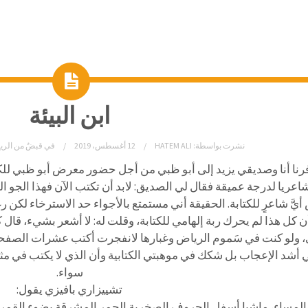
ابن البيئة
نشرت بواسطة:
HATEM ALI
12 أغسطس، 2019
في
قبضٌ من الري
رنا أنا وصديقي يزيد إلى أبو ظبي من أجل حضور معرض أبو ظبي لل
شاعريا لدرجة عميقة فقال لي الصديق: لابد أن تكتب الآن فهذا الج
يَّ شاعرٍ للكتابة. الحقيقة أني مستمتع بالأجواء حد الاسترخاء لكن 
أن كل هذا لم يحرك ربة إلهامي للكتابة، وقلت له: لا أشعر بشيء، قا
ي، ولو كنت في سَموم الرياض وغبارها لانفجرت أكتب عشرات الصفح
 أشد الإعجاب بل شكك في موهبتي الكتابية وأن الذي لا يكتب في مثل ه
سواء.
تشييزاري بافيزي يقول:
 المساء، ماشيا أسفل الجروف الصخرية الحمر المشرقة بضوء القمر