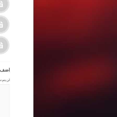
اضف 
لن يتم ن