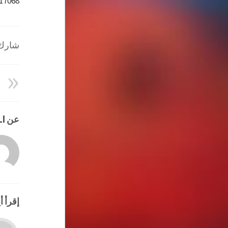
=17068
شارك ا
عن HATEM ALI
إقرأ أي