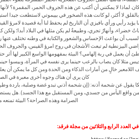
ان. لماذا لا يمكنني أن أكتب عن هذه الجروف الحمر، المقمرة؟ لأنه
بالقلق لا أكثر، لو كانت هذه الصخور في بييموتي لاستطعت جيدا است
 يؤيد رأيي ورأي بافيزي أن التاريخ لم يحفظ لنا أية قصيدة لامرؤ ال
تٌ خضراء، وأنهارٌ تجري، وطبيعةٌ لم يكن مثلها في البلاد أبدا؛ ولكن
لسبب أن بواعث الإحساس والشعور والكتابة في وطنه تختلف عنها رغم
راضي البيزنطية لم تبعث الأشجان في روح امرؤ القيس، والجروف ال
ئ أن يعمل في ربة إلهامي؟ البيئة بمفهومها الواسع الكبير لها أثر 
يس مثلا كان يصاب بالرعب حينما يرى نفسه في المرآة، وبيسوا حين
 اللامعبر خالٍ من أمارات الذكاء ومن الحدة ومن كل ما يمكن أن يعل
كان يرى أن هناك وجوه أخرى معبرة في الصور
ا يقول عن شحمة أذنه: (إن شحمة أذني تبدو غضة وصلبة، باردة وطرية
من واقع اليأس من جسدي، ومن المستقبل مع هذا الجسد). هل يست
الصرامة وهذه الصراحة؟ البيئة تمنعه م
ي العدد الرابع والثلاثين من مجلة فرقد: