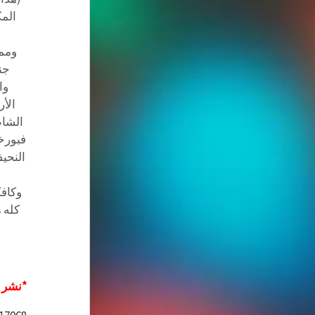
المك
ومما
جنا
وا
الأ
الشاط
فبورخ
النحيف
وكافك
كله 
*نشر ف