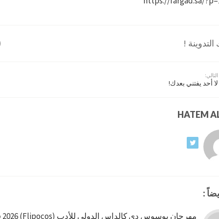
https://fargad.sa/?p
لتدوينة !
التالي:
لا أحد يفتني بعدك!
ضاً :
مهرجان بوسوس دي كالداس الدولي للأدب (Flipocos) 2026 في البرازيل