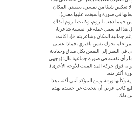
ا لا تعكس شيئا من نفسي، يصيبني المكان
يعابها في صورة وأسبغت عليها معنى).
قيس حينما ذهب للروم، وكانت الروم آنذاك
 كل هذا لم يعمل عمله في نفسية شاعرنا،
 جمالية المكان وشاعريته. فإذا كانت
حمراء لم تحرك نفس بافيزي، فماذا عسى
حتى في النظر إلى النفس بكل صدق وحيادية
ما رأى نفسه في صورة جماعية قال: (وجهي
و به فوق حركة المد الميت للأوجه الأخرى).
ة أكثر منه.
 وكأنها ورقة. ومن المؤكد أنني أكتب هذا
طيع كاتب عربي أن يتحدث عن جسده بهذه
ن ذلك.