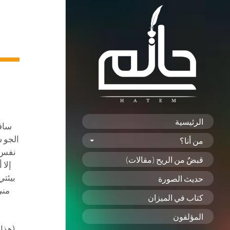
الرئيسية
ساف
الجو 
من أنا؟
نفس أ
قبضٌ من الريح (مقالات)
إلا 
بيئت
حديث الصورة
مني
كتاب في الميزان
المؤلفون
(هذا