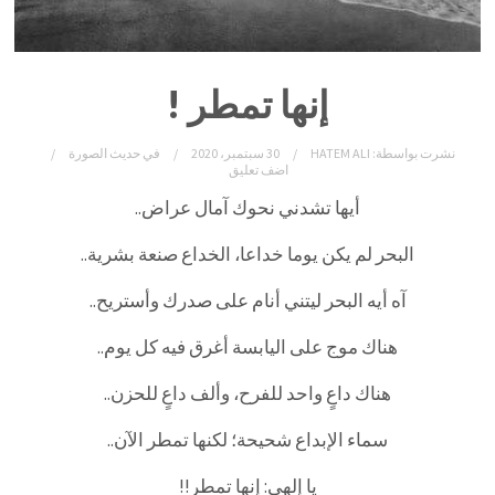
إنها تمطر !
نشرت بواسطة:
HATEM ALI
30 سبتمبر، 2020
في
حديث الصورة
اضف تعليق
أيها تشدني نحوك آمال عراض..
البحر لم يكن يوما خداعا، الخداع صنعة بشرية..
آه أيه البحر ليتني أنام على صدرك وأستريح..
هناك موج على اليابسة أغرق فيه كل يوم..
هناك داعٍ واحد للفرح، وألف داعٍ للحزن..
سماء الإبداع شحيحة؛ لكنها تمطر الآن..
يا إلهي: إنها تمطر!!