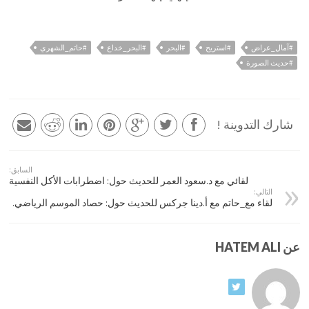
#آمال_عراض
#استريح
#البحر
#البحر_خداع
#حاتم_الشهري
#حديث الصورة
شارك التدوينة !
السابق:
لقائي مع د.سعود العمر للحديث حول: اضطرابات الأكل النفسية
التالي:
لقاء مع_حاتم مع أ.دينا جركس للحديث حول: حصاد الموسم الرياضي.
عن HATEM ALI