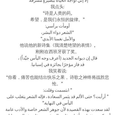
إلا إني أواجه الحياةَ ببصيرةٍ مشرقة.”
我点头:
“诗是人类的药,
希望，是我们永恒的旋律。”
أومأت برأسي:
“الشعر دواء البشر،
والأمل نغمنا الأبدي.”
他说他的新诗集《我清楚绝望的表情》,
刚刚在西班牙获了奖。
قال إن ديوانه الجديد (أعرف وجه اليأس جيِّداً) ،
قد فاز مؤخرًا بجائزة في إسبانيا.
我笑着说:
“你看，痛苦也能结出快乐之果， 诗歌之神终将战胜悲
怆。”
” ابتسمت وقلت:
” أرأيت؟ حتى الألم قد يثمر السعادة ، فإله الشعر يتغلب على
اليأس في النهاية.”
لقد سعدت بهذه القصيدة لأن جوهر الشعر خاصة والأدب عامة