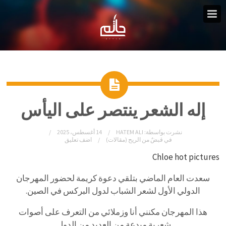
إله الشعر ينتصر على اليأس
نشرت بواسطة:
HATEM ALI
14 أغسطس، 2025
في
قبضٌ من الريح (مقالات)
اضف تعليق
Chloe hot pictures
سعدت العام الماضي بتلقي دعوة كريمة لحضور المهرجان
الدولي الأول لشعر الشباب لدول البركس في الصين.
هذا المهرجان مكنني أنا وزملائي من التعرف على أصوات
شعرية مبدعة من العديد من الدول.