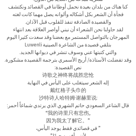
كنا هناك من بلدان بعيدة نحمل أوطاننا في القصائد ونكتشف
فجأة أن الشعر بكل أشكاله وألوانه يصل مهما كانت لغته
والقصيدة الصادقة تنفذ للقلوب قبل الآذان.
لقد حاولنا نحن الشعراء أن نبني أواصر العلاقة بعد انتهاء
المهرجان بالتواصل المستمر مع بعضنا وقد سعدت كثيرا اليوم
بتلقي قصيدة من الشاعرة الصينية Luwenli
والتي كتبتها عني وسوف تنشر في ديوانها الجديد.
وقد تفضلت الأستاذة/ أريج الأسمري بترجمة القصيدة مشكورة.
نص القصيدة:
诗歌之神终将战胜悲怆
إله الشعر سيتغلب على اليأس في النهاية
戴红格子头巾的
沙特诗人哈特姆·谢赫里说:
قال الشاعر السعودي حاتم الشهري الذي يرتدي شماغاً أحمر:
“我的诗里只有悲伤,
因为我太了解它。”
” في قصائدي فقط يوجد اليأس،
لأنني أفهمه جيدًا.”