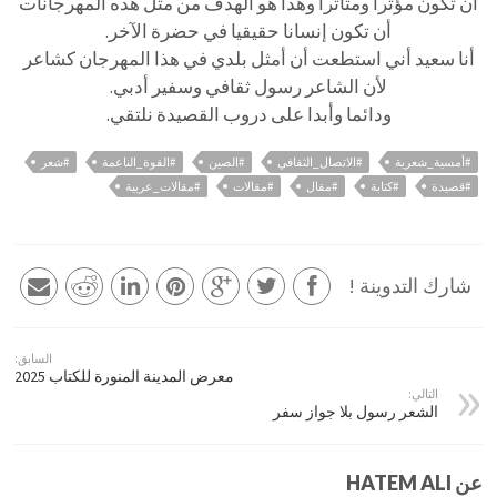
أن تكون مؤثرا ومتأثرا وهذا هو الهدف من مثل هذه المهرجانات
أن تكون إنسانا حقيقيا في حضرة الآخر.
أنا سعيد أني استطعت أن أمثل بلدي في هذا المهرجان كشاعر
لأن الشاعر رسول ثقافي وسفير أدبي.
ودائما وأبدا على دروب القصيدة نلتقي.
#أمسية_شعرية
#الاتصال_الثقافي
#الصين
#القوة_الناعمة
#شعر
#قصيدة
#كتابة
#مقال
#مقالات
#مقالات_عربية
شارك التدوينة !
السابق:
معرض المدينة المنورة للكتاب 2025
التالي:
الشعر رسول بلا جواز سفر
عن HATEM ALI