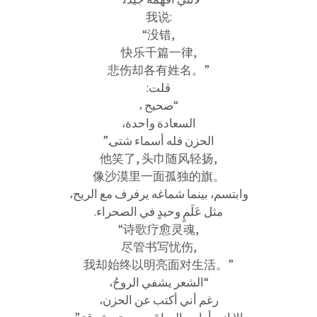
我说:
“没错,
快乐千篇一律,
悲伤却各有姓名。”
قلت:
“صحيح ،
السعادة واحدة،
الحزن فله أسماء شتى.”
他笑了, 头巾随风轻扬,
像沙漠里一面孤独的旗。
وابتسم، بينما شماغه يرفرف مع الريح،
مثل عَلَمٍ وحيدٍ في الصحراء.
“诗歌疗愈灵魂,
尽管书写忧伤,
我却始终以明亮面对生活。”
“الشعر يشفي الروحُ،
رغم أني أكتب عن الحزن،