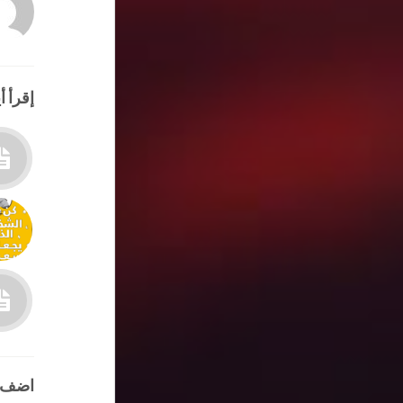
إقرأ أي
اضف 