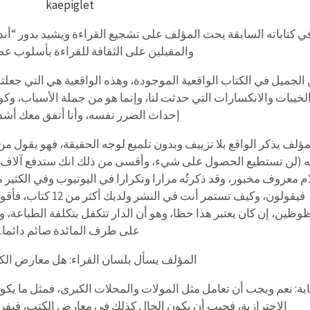
kaepiglet
ي كتاباته السابقة يحث المؤلف على تشجيع القراءة ويشيد بدور “أن
والمقبلين على الثقافة للقراءة بأسلوب 
الجميل في الكتاب الواقعية الموجودة، وهذه الواقعية هي التي جعلت
لخيبات والانكسارات التي حدثت لنا، وإنما هو من جملة الأسباب، وكو
إحداث الضرر نفسه، وأنا أتفق معك أشد ا
مؤلف يذكر الواقع بلا تزييف وبدون تلميع لوجه الحقيقة، فهو يقول م
 (لن تستطيع الحصول على شيء، وأقسى من ذلك انك ستدفع آلاف الد
ام معروف مخبور، وقد ذكرتُه مرارا وتكرارا في اليوتيوب وفي الكثير 
فيقولون، وكيف تستمر أنت
وظين، إن كان يعتبر هذا حظا، وهو أن الدار تتكفل بتكلفة الطباعة، 
على طرف المائدة صائم دائما.
المؤلف يسأل بلسان القراء: هل معارض ال
ابة: نعم ويجب أن تعامل مثل المولات والمحلات الكبرى، فمثل ما يك
الاحترازية، فجيب أن يكون الحال كذلك في معارض الكتب، فيفرض