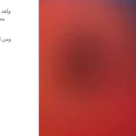
ولقد 
مصد
ومن ال