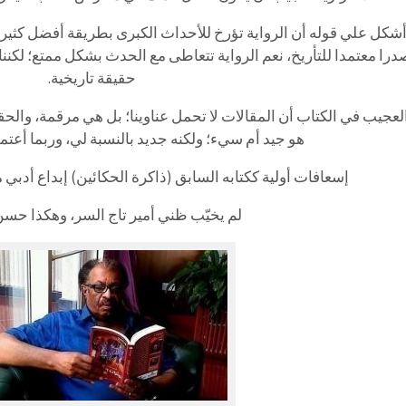
أشكل علي قوله أن الرواية تؤرخ للأحداث الكبرى بطريقة أفضل كثيرا 
را معتمدا للتأريخ، نعم الرواية تتعاطى مع الحدث بشكل ممتع؛ لكننا 
حقيقة تاريخية.
عجيب في الكتاب أن المقالات لا تحمل عناوينا؛ بل هي مرقمة، والحقي
هو جيد أم سيء؛ ولكنه جديد بالنسبة لي، وربما أعتمد
إسعافات أولية ككتابه السابق (ذاكرة الحكائين) إبداع أدب
لم يخيّب ظني أمير تاج السر، وهكذا حسن