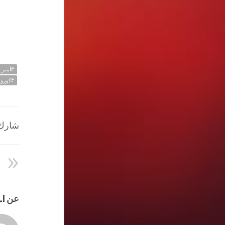
#أمير_
#كورون
شارك ا
عن HATEM ALI