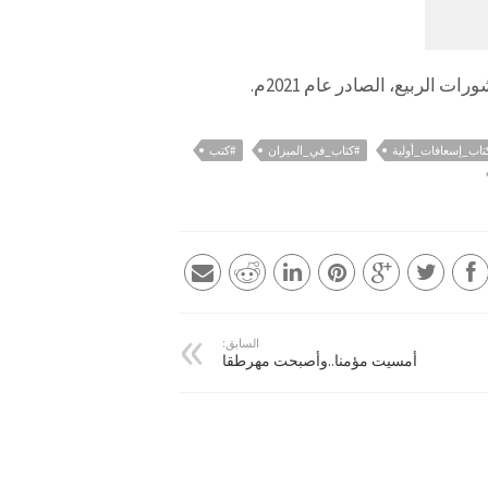
تاب_إسعافات_أولية
#كتاب_في_الميزان
#كتب
السابق:
أمسيت مؤمنا..وأصبحت مهرطقا