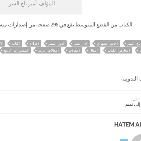
المؤلف: أمير تاج السر
الكتاب من القطع المتوسط يقع في 296 صفحة من إصدارات منشورات الربيع، الصادر عام 2021م.
تاج_السر
#حاتم_الشهري
#دار_نشر
#دور_النشر
#قراءة
#كتاب
#ك
ا
#معارض_الكتاب
#مقال
#مقالات
#مقالات_عربية
#منشورات_الربيع
لتدوينة !
التالي:
إلى تميم