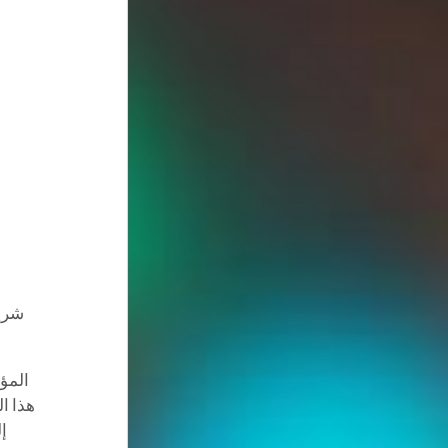
شريت
المؤ
هذا ا
إل