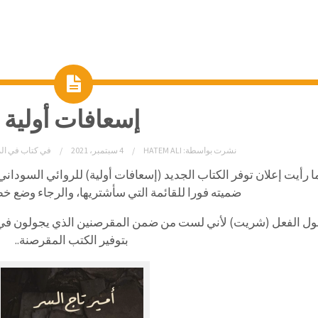
إسعافات أولية
نشرت بواسطة:
HATEM ALI
4 سبتمبر، 2021
في
كتاب في ال
ا رأيت إعلان توفر الكتاب الجديد (إسعافات أولية) للروائي السودان
ضميته فورا للقائمة التي سأشتريها، والرجاء وضع خ
ول الفعل (شريت) لأني لست من ضمن المقرصنين الذي يجولون في رد
بتوفير الكتب المقرصنة..