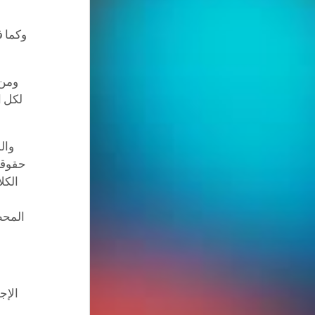
وكما ف
ومن 
لكل ا
وال
حقوقه
الكل
المحظ
الإج