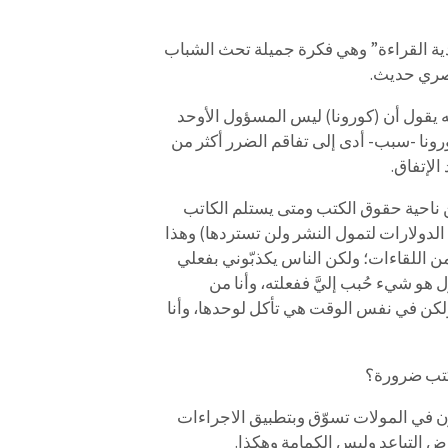
دية القراءة” وهي فكرة جميلة تحث الشباب
عصري حديث.
ه يقول أن (كورونا) ليس المسؤول الأوحد
رونا -سبب- أدى إلى تفاقم الضرر أكثر من
لإتفاق.
ن ناحية حقوق الكتب ومتى يستلم الكاتب
ولارات لتمول النشر ولن تستردها) وهذا
من اللقاءات؛ ولكن الناس يكذبّوني بفعلي
 في النشر ولديك أكثر من 12 كتاب، فأقول هو شيء حُبب إليَّ ففعلته، وأنا من
ولكن في نفس الوقت هي تأكل لوحدها، وأنا
كتب ضرورة؟
ون في المولات تسوّق وبتطبيق الاجراءات
 التباعد ولبس الكمامة وهكذا.