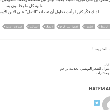
لتلبية كل ما يحلمون به.
لذلك فكّر كثيرا وأنت تحاول أن تتصانع “الثقل” على الابن الأو
اء_الوسط
#طنش
#قبضٌ_من_الريح
#مقال
#مقالات
#مقالات_عربية
لتدوينة !
التالي:
ديوان الشعر التونسي الحديث تراجم
ومختارات