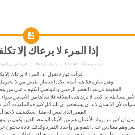
إذا المرء لا يرعاك إلا تكل
نشرت بواسطة:
HATEM ALI
5 نوفمبر، 2024
في
قبضٌ من الريح 
قرأت عبارة تقول: إذا المرء لا يرعاك إلا تك
وهي عبارة فكاهية أنيقة، بكل اختصار: طنش من لا يحترمك
الحقيقة في هذا العصر الرقمي والتواصل الكثيف، غبي من يتصنع
لأمر ببساطة إذا كنت لا تريد هذه العلاقة فلا تبدأها من الأساس سواء
يات لأن الإنسان لابد أن يستحضر أن البدائل كثيرة والملهيات أكثر في
المميز الذي ليس له مثيل سيكتشف لاحقا أن
ون أن كثير من رواد الأعمال هم من الأبناء الوسط الذين يكون ترتيب
غر وهم معتادين على التفاوض وأحيانا التمرد وكذلك عادة يبحثون ع
 متعودين على تجربة أشياء جديدة وقوانين مختلفة وكذلك متعودين ع