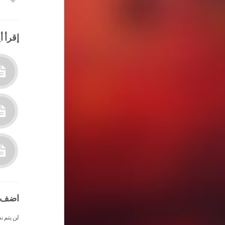
إقرأ أي
اضف 
لن يتم ن