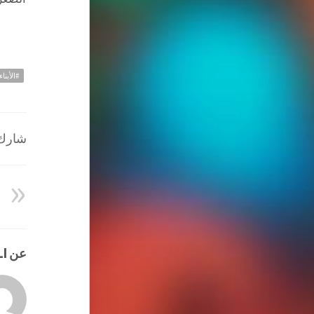
#الأبن
شارك ا
عن HATEM ALI