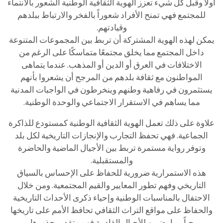
أولاً وقبل كل شيء تعزز الهوية الثقافية الوطنية الشعور بالانتماء
للمجتمع فهي تمنح الأفراد شعوراً بالفخر والارتباط ببلدهم
وقيادتهم.
يمكن لهذه الهوية المشتركة أن تربط بين المجموعات المتنوعة
داخل المجتمع مما يخلق مجتمعًا متماسكًا على الرغم من
الاختلافات في العرق أو الدين أو المذهب. عندما يتماهى
المواطنون مع ثقافة بلدهم من المرجح أن يشعروا بأنهم
يستثمرون في رفاهية وطنهم وينخرطون في الواجبات المدنية
مما يساهم في الاستقرار الاجتماعي والوحدة الوطنية.
علاوة على ذلك تعمل الهوية الثقافية الوطنية كمستودع للذاكرة
الجماعية. فهي تحفظ التجارب والإنجازات التاريخية لكل بلد
وتوفر رواية مستمرة تربط بين الأجيال الماضية والحاضرة
والمستقبلية.
هذه الاستمرارية ضرورية للحفاظ على الإحساس بالسياق
التاريخي وفهم تطور المعايير والقيم المجتمعية. ومن خلال
الاحتفال بالمناسبات الوطنية وإحياء ذكرى الأحداث التاريخية
والحفاظ على مواقع التراث الثقافي تحافظ الأمم على تاريخها
حياً مما يضمن للأجيال القادمة فهم وتقدير جذورها.