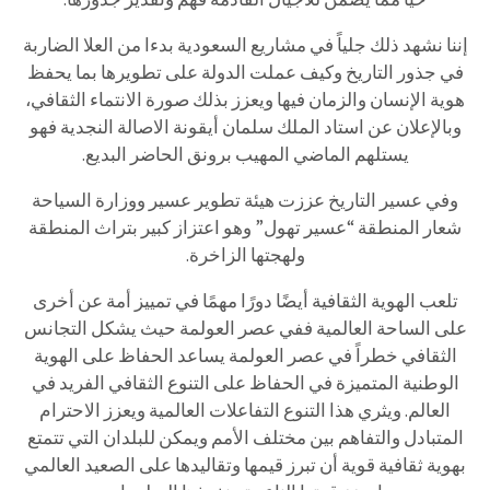
إننا نشهد ذلك جلياً في مشاريع السعودية بدءا من العلا الضاربة
في جذور التاريخ وكيف عملت الدولة على تطويرها بما يحفظ
هوية الإنسان والزمان فيها ويعزز بذلك صورة الانتماء الثقافي،
وبالإعلان عن استاد الملك سلمان أيقونة الاصالة النجدية فهو
يستلهم الماضي المهيب برونق الحاضر البديع.
وفي عسير التاريخ عززت هيئة تطوير عسير ووزارة السياحة
شعار المنطقة “عسير تهول” وهو اعتزاز كبير بتراث المنطقة
ولهجتها الزاخرة.
تلعب الهوية الثقافية أيضًا دورًا مهمًا في تمييز أمة عن أخرى
على الساحة العالمية ففي عصر العولمة حيث يشكل التجانس
الثقافي خطراً في عصر العولمة يساعد الحفاظ على الهوية
الوطنية المتميزة في الحفاظ على التنوع الثقافي الفريد في
العالم. ويثري هذا التنوع التفاعلات العالمية ويعزز الاحترام
المتبادل والتفاهم بين مختلف الأمم ويمكن للبلدان التي تتمتع
بهوية ثقافية قوية أن تبرز قيمها وتقاليدها على الصعيد العالمي