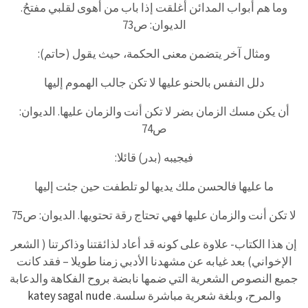
وما هم أبواب المدائن أُغلقت إذا باب من أهوى لقلبي مفتحُ.
الديوان: ص73
ومثال آخر يتضمن معنى الحكمة، حيث يقول (حاتم):
دلل النفس بالحنو عليها لا تكن جالب الهموم إليها
أن يكن مسك الزمان بضر لا تكن أنت والزمان عليها. الديوان:
ص74
فيجيبه (بدر) قائلا:
ما عليها فالحسن ملك يديها لو تلطفت حين جئت إليها
لا تكن أنت والزمان عليها فهي تحتاج رقة تحتويها. الديوان: ص75
إن هذا الكتاب- علاوة على كونه قد أعاد لذائقتنا وذاكرتنا ( الشعر
الإخواني) بعد غيابه عن مشهدنا الأدبي زمنا طويلا – فقد كانت
جميع النصوص الشعرية التي ضمها نابضة بروح الفكاهة والدعابة
والمرح، وبلغة شعرية مباشرة سلسة.
katey sagal nude