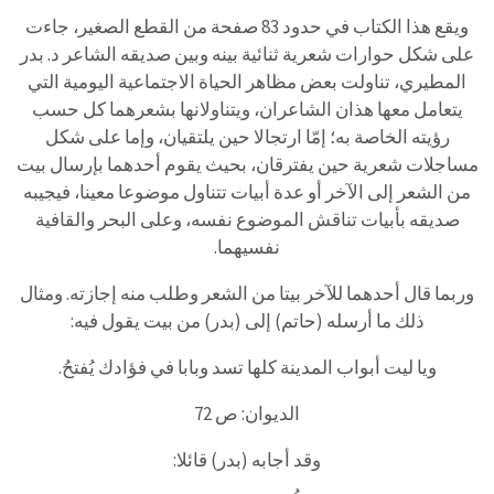
ويقع هذا الكتاب في حدود 83 صفحة من القطع الصغير، جاءت
على شكل حوارات شعرية ثنائية بينه وبين صديقه الشاعر د. بدر
المطيري، تناولت بعض مظاهر الحياة الاجتماعية اليومية التي
يتعامل معها هذان الشاعران، ويتناولانها بشعرهما كل حسب
رؤيته الخاصة به؛ إمّا ارتجالا حين يلتقيان، وإما على شكل
مساجلات شعرية حين يفترقان، بحيث يقوم أحدهما بإرسال بيت
من الشعر إلى الآخر أو عدة أبيات تتناول موضوعا معينا، فيجيبه
صديقه بأبيات تناقش الموضوع نفسه، وعلى البحر والقافية
نفسيهما.
وربما قال أحدهما للآخر بيتا من الشعر وطلب منه إجازته. ومثال
ذلك ما أرسله (حاتم) إلى (بدر) من بيت يقول فيه:
ويا ليت أبواب المدينة كلها تسد وبابا في فؤادك يُفتحُ.
الديوان: ص 72
وقد أجابه (بدر) قائلا: