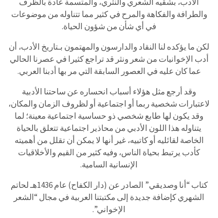
الأدب، بشقيه الشعري والنثري، والمتسمة عادة بالظرف
والطرافة والفكاهة والمرح في كثير مما تتناوله من موضوعات
في أي شأن من شؤون الحياة.
لكن ما يؤكده لنا النقاد والدارسون والمهتمون بـتاريخ الأدب، أن
أدب الإخوانيات من شعر ونثر قد تراجع كثيرا في عصرنا الحالي
عما كان عليه في العصور السابقة التي مر بها أدبنا العربي.
وقد أرجع مثل هؤلاء أسباب انحساره عن ساحتنا الأدبية
لاعتبارات شخصية ربما أو اجتماعية أو لظروف الزمان والمكان،
وقد يكون لها طابع شخصي ذو حساسية اجتماعية معينة؛ لما
يتناوله هذا اللون الأدبي من محاذير اجتماعية تتعلق بالحياة
الخاصة لقائليه أو كاتبيه، غير أنها لا يمكن أن تقلل من أهميته
كأدب يرتبط بحياة الناس، وفيه كثير من القيم والأخلاقيات
الإنسانية السامية.
كتاب “أنا وصديقي” الصادر عن (دار الكفاح) عام 1436هـ لحاتم
الشهري كإضافة جديدة إلى مكتبتنا العربية في مجال “الشعر
الإخواني”.