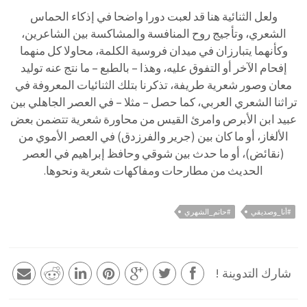
ولعل الثنائية هنا قد لعبت دورا واضحا في إذكاء الحماس
الشعري، وتأجيج روح المنافسة والمشاكسة بين الشاعرين،
وكأنهما يتبارزان في ميدان فروسية الكلمة، محاولا كل منهما
إفحام الآخر أو التفوق عليه، وهذا – بالطبع – ما نتج عنه توليد
معان وصور شعرية طريفة، تذكرنا بتلك الثنائيات المعروفة في
تراثنا الشعري العربي، كما حصل – مثلا – في العصر الجاهلي بين
عبيد ابن الأبرص وامرئ القيس من محاورة شعرية تتضمن بعض
الألغاز، أو ما كان بين (جرير والفرزدق) في العصر الأموي من
(نقائض)، أو ما حدث بين شوقي وحافظ إبراهيم في العصر
الحديث من مطارحات ومفاكهات شعرية ونحوها.
#أنا_وصديقي
#حاتم_الشهري
شارك التدوينة !