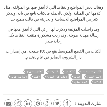
وهناك بعض المواضع والنقاط التي لا أتفق فيها مع المؤلفة، مثل
كلامها عن المثلية؛ ولكن بالجملة فالكتاب نافع في بابه، ويذكر
كثير من المواضيع الحساسة والجريئة في قالب ممتع جدا.
وقد راسلت المؤلفة وذكرت لها آرائي التي لا أتفق معها في
رسالة مهذبة طويلة، وقد ردت مشكورة متقبلة النقاط بكل
رحابة صدر.
الكتاب من القطع المتوسط يقع في 188 صفحة، من إصدارات
دار الشروق، الصادر في عام 2020م.
#أنا_مريضة_نفسيا
#الاكتئاب
#المرض
#حاتم_الشهري
#علم_النفس
#كتاب
#كتاب_في_الميزان
#كتب
#مراجعة_كتاب
#مكتبة
#وفاء_شلبي
شارك التدوينة !