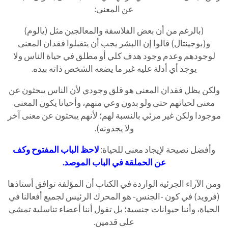
عن المعنى:
(بالرغم من أن بعض الفلاسفة والمعالجين مثل (يالوم)
و(بوجينتال) قالوا إن االبشر يجب أن يتقبلوا فقدان المعنى
لوجودهم وعدم وجود هدف كلي أو مطلق في حياة الناس ولا
يوجد أي أدلة عليه غير ما يضعه الشخص ذاته بيده.
ولكن يظل فقدان المعنى هو قلق وجودي لأن الناس يبحثون عن
معنى لحياتهم حتى ولو بدون وعي منهم، وأحيانا يكون المعنى
موجودا ولكن غير مرئي بالنسبة لهم؛ لأنهم يبحثون عن معنى آخر
ولا يجدونه).
وأفضل نصيحة لإيجاد معنى للحياة:
لاحظ الباب المفتوح وكف
عن الحملقة في الباب الموصد.
ومن الآراء الجرئية الواردة في الكتاب أن المؤلفة توافق أستاذها
(فرويد) في كون -الجنس- هو المحرك الرئيس لجميع أفعالنا في
الحياة، وأننا حيوانات جنسية؛ بل تقول أننا أعضاء تناسلية تمشي
على قدمين.