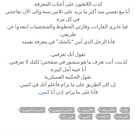
كذب اللاهثون على أعتاب المعرفة..
أنا مع نفسي منذ أكثر ما يزيد على ثلاثين سنة وإلى الآن تفاجئني
في كل مرة.
فيا عابري القارات، وقارئي الحظوظ والشخصيات ابتعدوا عن
طريقي..
فأنا الرجل الذي آمن “بالشك” في معرفة نفسه..
تقول أنك تعرفني..
كذبت، أنت تعرف ما هو منشور في صفحتي؛ لكنك لا تعرفني..
أنا خيبة أمل كبيرة..
تقول الحكمة العسكرية:
إن كان الطريق على ما يرام فأعلم أنك في كمين.
فأنا على ما يرام، إذن أنا
كمين..
#أنا
#الأصدقاء
#الإنسان
#حاتم_الشهري
#حديث الصورة
#صداقة
#علاقة
#كمين
#من_أنا