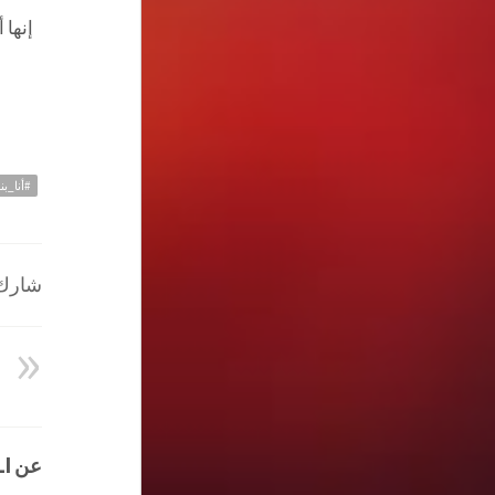
إنها 
#أنا_ب
شارك ا
عن HATEM ALI