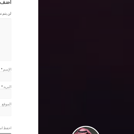
اضف 
لن يتم ن
الإسم
*
البريد
*
الموقع
احفظ اسم