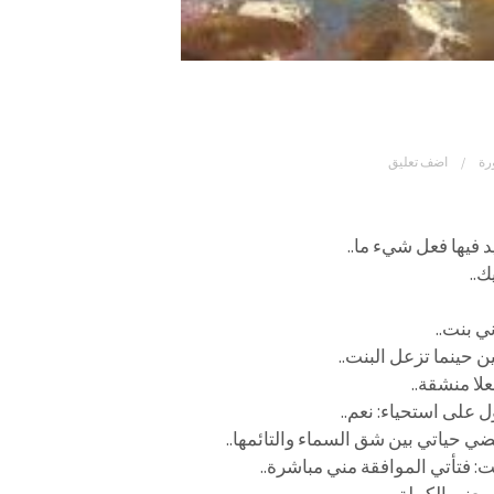
رة
اضف تعليق
د فيها فعل شيء ما..
ك..
ي بنت..
 حينما تزعل البنت..
لا منشقة..
ل على استحياء: نعم..
ضي حياتي بين شق السماء والتائمها..
: فتأتي الموافقة مني مباشرة..