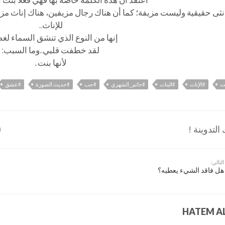
أعتقد أن هذه الكلمة خاصة بها فهي فعلا بنت ب
أنثى حقيقية وليست مزيفة؛ كما أن هناك رجال مزيفين، هناك إناث مزي
للإناث..
إنها من النوع الذي تنشق السماء لغضب
لقد خطفت قلبي..وما السبب:
لأنها بنت..
نت
#الإناث
#البنات
#حاتم_الشهري
#حب
#حديث الصورة
#عشق
لتدوينة !
التالي:
هل فاقد الشيء يعطيه؟