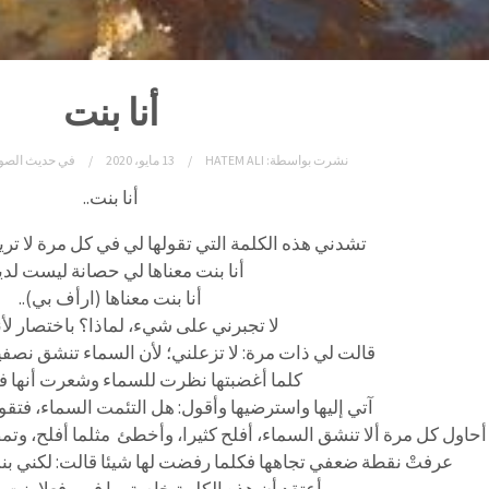
أنا بنت
نشرت بواسطة:
HATEM ALI
13 مايو، 2020
في
حديث الصو
أنا بنت..
تشدني هذه الكلمة التي تقولها لي في كل مرة لا تري
أنا بنت معناها لي حصانة ليست لدي
أنا بنت معناها (ارأف بي)..
لا تجبرني على شيء، لماذا؟ باختصار لأن
قالت لي ذات مرة: لا تزعلني؛ لأن السماء تنشق نصفين
كلما أغضبتها نظرت للسماء وشعرت أنها فع
آتي إليها واسترضيها وأقول: هل التئمت السماء، فتقو
أحاول كل مرة ألا تنشق السماء، أفلح كثيرا، وأخطئ مثلما أفلح، وتم
عرفتْ نقطة ضعفي تجاهها فكلما رفضت لها شيئا قالت: لكني بنت