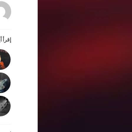
إقرأ أي