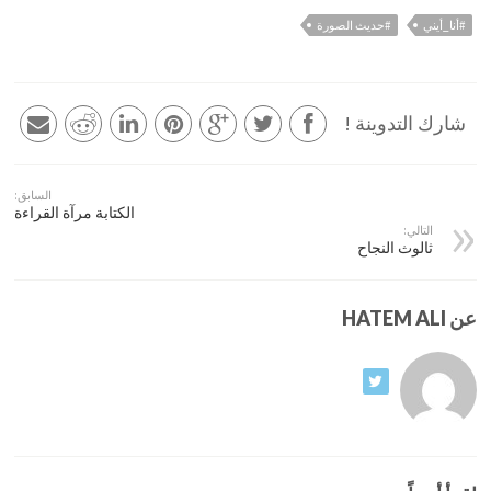
#أنا_أيني
#حديث الصورة
شارك التدوينة !
السابق:
الكتابة مرآة القراءة
التالي:
ثالوث النجاح
عن HATEM ALI