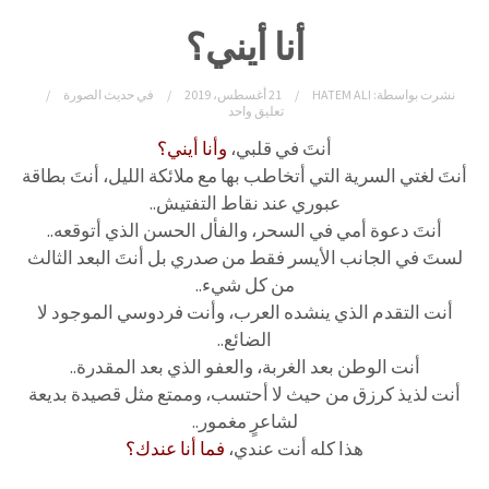
أنا أيني؟
نشرت بواسطة:
HATEM ALI
21 أغسطس، 2019
في
حديث الصورة
تعليق واحد
أنتَ في قلبي،
وأنا أيني؟
أنتَ لغتي السرية التي أتخاطب بها مع ملائكة الليل، أنتَ بطاقة
عبوري عند نقاط التفتيش..
أنتَ دعوة أمي في السحر، والفأل الحسن الذي أتوقعه..
لستَ في الجانب الأيسر فقط من صدري بل أنتَ البعد الثالث
من كل شيء..
أنت التقدم الذي ينشده العرب، وأنت فردوسي الموجود لا
الضائع..
أنت الوطن بعد الغربة، والعفو الذي بعد المقدرة..
أنت لذيذ كرزق من حيث لا أحتسب، وممتع مثل قصيدة بديعة
لشاعرٍ مغمور..
هذا كله أنت عندي،
فما أنا عندك؟