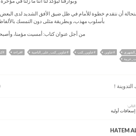
وبوارقنا ليؤكد لنا أننا ما زلنا في مؤخرة
حالة أن نتقدم خطوة للأمام في ظل ضيق الأفق الشديد لدى البعض،
بأسلوب مهذب، وبطريقة مثلى دون التمسك بالألفاظ ا
من أجل عنوان كتاب: أمسيت مؤمنا، وأصب
_الشهري
#عناوين
#عناوين_كتب
#عناوين_كتب_على_الناصية
#قراءة
#كتا
ت_عربية
لتدوينة !
التالي:
إسعافات أولية