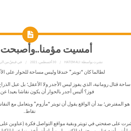
أمسيت مؤمنا..وأصبحت 
نشرت بواسطة:
HATEM ALI
30 أغسطس، 2021
في
قبضٌ من الر
لطالما كان “تويتر” خندقا وليس مساحة للحوار على الأق
 ساحة قتال رومانية، الذي يفوز ليس الأجدر ولا الأعقل؛ بل عبل الذرا
فوز؟ أليس أجدر بالحوار أن يكون نقاشا بعيدا عن 
هو المفترض؛ بيد أن الواقع يقول أن تويتر “مأزوم” ويتعامل مع الن
نقاط..
رت على صفحتي في تويتر وبقية مواقع التواصل فكرة (عناوين على ناص
ا أنني أضع عناوين محتملة للكتب، لمن أراد أن يأخذ منها عنوانا لك