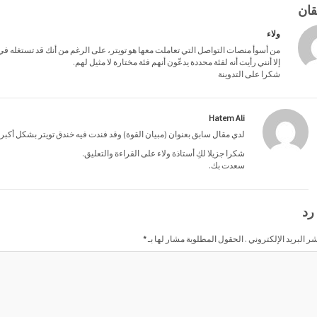
ولاء
من أسوأ منصات التواصل التي تعاملت معها هو تويتر، على الرغم من أنك قد تستغله ف
إلا أنني رأيت أنه لفئة محددة يدعّون أنهم فئة مختارة لا مثيل لهم.
شكرا على التدوينة
Hatem Ali
لدي مقال سابق بعنوان (مبيان القوة) وقد فندت فيه خندق تويتر بشكل أكبر.
شكرا جزيلا لكِ أستاذة ولاء على القراءة والتعليق.
سعدت بك.
رد
شر البريد الإلكتروني . الحقول المطلوبة مشار لها بـ
*