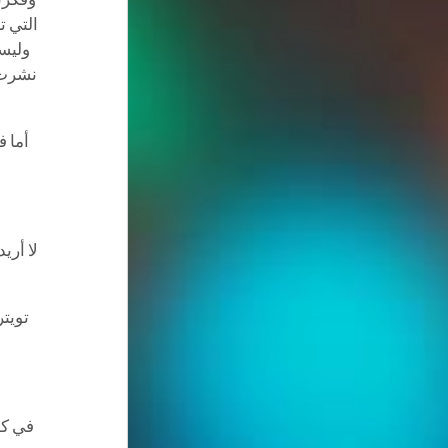
التي ت
وليست
نشرت ف
أما 
لا أري
تويتر
في كل