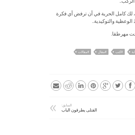
 الركب..
 لك كامل الحرية في أن ترفض أي فكرة
لوعظية والتوكيدية..
حت مهرطقا.
بة
#كتب
#مقال
#مقالات
السابق:
القتلى يطرقون الباب