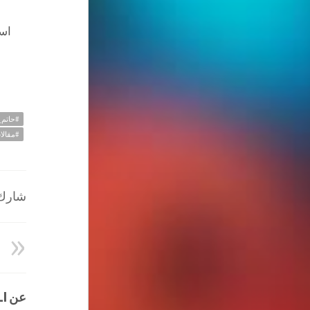
است
#حاتم
#مقالا
شارك ا
عن HATEM ALI