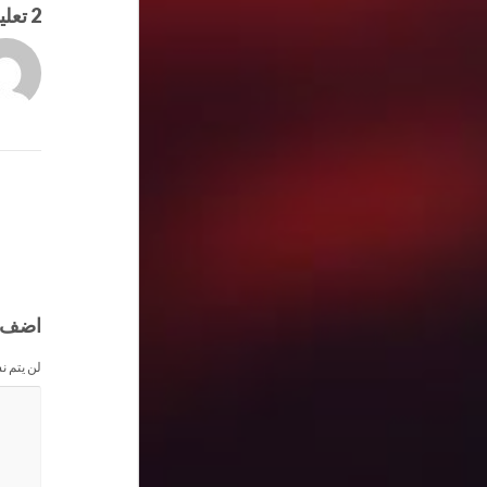
2 تعليقان
اضف 
لن يتم ن