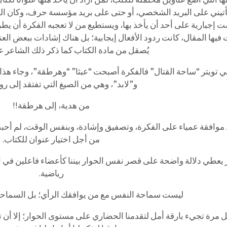
أتيني على البريد الشخصي، أو حتى على بريد مؤسسة حرف، وكان الن
 إجبارية على أحد أن يأخذ بها، ويستطيع من لا تعجبه الفكرة أن ي
يها المقال، كانت ردود الأفعال إيجابية؛ بل هناك إشادات ببعض العن
يُصقل من مادة الكتاب كما ذكر ذلك الشاعر ع
في تويتر “ساحة القتال” فالفكرة أصبحت “عبثا” “وهرطقة”، وجاء هذا
و”لابد”، وهي من الصيغ التي تفتقد إلى رو
من هدية، إلى هرطقة!!
د موافقة عمياء على الفكرة، وتصفيق وإشادة، وبنفس الوقت، لم أحبب
من أجل اختيار عنوان للكتاب.
 يعطي دلالة واضحة على قصر نفس الحوار بيننا كأعضاء فاعلين في الم
رياضية.
ليست سماحة النفس مع من يوافقك الرأي؛ بل السماحة 
 مرة تجيء بارقة أمل لتقدمنا الحضاري على مستوى الحوار؛ إلا أن توي