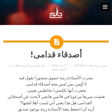
أصدقاء قدامى!
نشرت بواسطة:
HATEM ALI
7 أبريل، 2025
في
قبضٌ من الريح (مقالات)
اضف تعليق
نشرت الأستاذة زينة حموي منشورا تقول فيه
لا أؤمن بمن ليس معه أصدقاء قدامى.
شعرت أنها تكلمني/ تخاطبني بعيني..
فتشت سريعا مرعوبا في قائمي هاتفي لأبحث عن أصدقائي
القدامى..هل هذا يعني أني لست أهلا لثقتها؟
أريد أن احتفظ بثقة الأستاذة زينة بوجود صديق