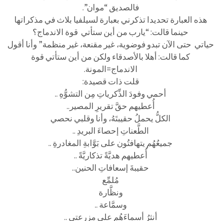
فالصديق “موان”.
هذه العبارة تحديدا تذكرني بعبارة لسيلفيا بلاث في مذكراتها
حينما قالت: “يارب من أين ستأتي قوة الاندماج؟
حياتي حتى الآن تبدو فوضوية، غير مقنعة، غير منظمة” وأنا أقول
كما قالت: أهلا بالأصدقاء ولكن من أين ستأتي قوة
الاندماج=المونة.
قلت ذات قصيدة:
أحمي وفودَ الذِّكرياتِ مِن التشوُّهِ ..
أُعطيهم حقَّ تقريرِ المصير..
الكلُّ يحملُ حقيبتَهُ، وأنا وقلبي نحصي
الطَّعناتِ إحصاءَ البريدِ ..
جميعُهُم يتهافتُون على بَوَّابةِ المغادرةِ ..
أُعطيهم هديَّةً تذكاريَّةً ..
حقيبةَ إسعافاتِ الحنين..
مُلمِّع
ونظَّارة
وسمَّاعة ..
أنثرُ أسماءَهُم على مزرعتي ..