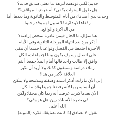
قديم؛ لكني توقفت لبرهة: ما معنى صديق قديم؟
هل طول السنوات يكفي؟ أم عرض المواقف؟!
وجدت لدي أصدقاء من أيام المتوسط والثانوية وما بعدها، أما
رفقاء الابتدائية فلا سبيل لهم وقد رحلوا
من الذاكرة والواقع..
هنا سؤال: ما الحال فيمن غادرنا بمحض إرادته؟
أذكر مرة بعد انتهاء المرحلة الثانوية وفي الأيام
الأخيرة اجتمعنا في الفصل وتواعدنا جميعا أن نبقى
على اتصال وسوف يكون بيننا اجتماعات، الكل
وافق إلا طالب واحد قالها أمام الملأ جميعا: أنتم
زملاء دراسة وستبقون كذلك ولا أريد أن تكبر
العلاقة لأكبر من هذا!
إلى الآن ما زلت أذكر اسمه وصفته وملامحه ولا يمكن
أن أنساه، ربما لأنه رفضنا جميعا وقدام الكل..
الآن بعدما كبرت عرفت أنه ربما كان محقا؛ ولكن
في نظرة الأستاذة زين: هل هو وفي؟
الله أعلم..
تقول: لا تصادق إذا كانت تضايقك فكرة (المونة)