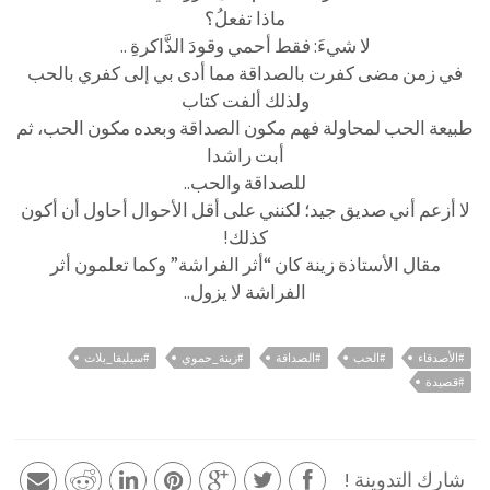
ماذا تفعلُ؟
لا شيءَ: فقط أحمي وقودَ الذَّاكرةِ ..
في زمن مضى كفرت بالصداقة مما أدى بي إلى كفري بالحب
ولذلك ألفت كتاب
طبيعة الحب لمحاولة فهم مكون الصداقة وبعده مكون الحب، ثم
أبت راشدا
للصداقة والحب..
لا أزعم أني صديق جيد؛ لكنني على أقل الأحوال أحاول أن أكون
كذلك!
مقال الأستاذة زينة كان “أثر الفراشة” وكما تعلمون أثر
الفراشة لا يزول..
#الأصدقاء
#الحب
#الصداقة
#زينة_حموي
#سيليفا_بلاث
#قصيدة
شارك التدوينة !