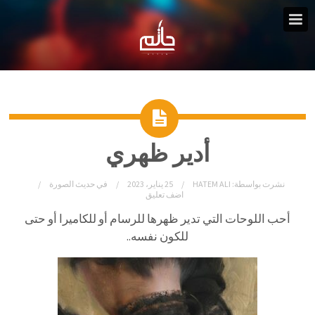
أدير ظهري
نشرت بواسطة:
HATEM ALI
25 يناير، 2023
في
حديث الصورة
اضف تعليق
أحب اللوحات التي تدير ظهرها للرسام أو للكاميرا أو حتى
للكون ن
فسه..