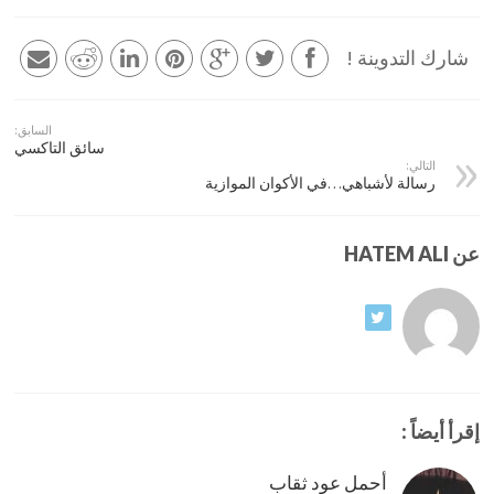
شارك التدوينة !
السابق:
سائق التاكسي
التالي:
رسالة لأشباهي…في الأكوان الموازية
عن HATEM ALI
إقرأ أيضاً :
أحمل عود ثقاب