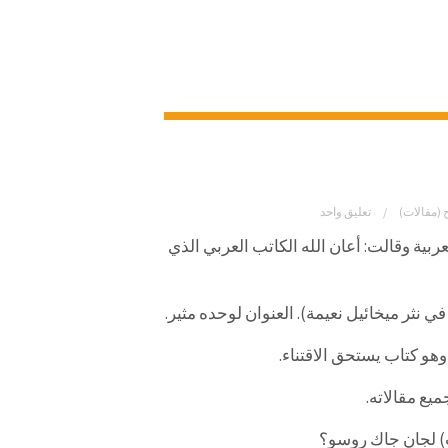
 (مقالات)
تعليق واحد
بية وقالت: أعان الله الكاتب العربي الذي
نثر ميخائيل نعيمة). العنوان لوحده مثير.
هو كتاب يستحق الاقتناء.
يع مقالاته.
ت) لجان جاك روسو؟