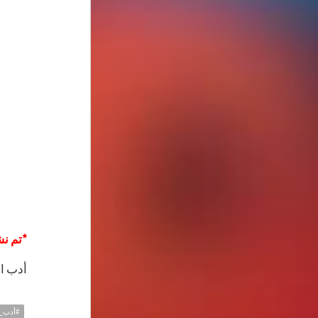
*تم نش
أدب ا
#أدب_ا