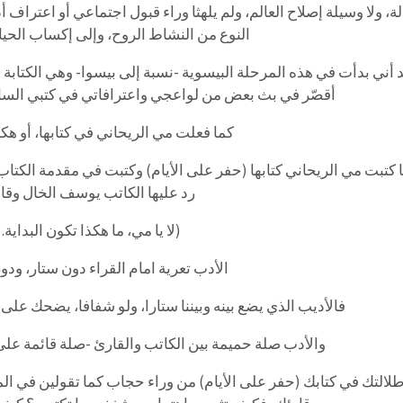
ة، ولا وسيلة إصلاح العالم، ولم يلهثا وراء قبول اجتماعي أو اعتراف 
النوع من النشاط الروح، وإلى إكساب الحياة
 أني بدأت في هذه المرحلة البيسوية -نسبة إلى بيسوا- وهي الكتابة 
أقصّر في بث بعض من لواعجي واعترافاتي في كتبي السابقة
كما فعلت مي الريحاني في كتابها، أو هكذ
 كتبت مي الريحاني كتابها (حفر على الأيام) وكتبت في مقدمة الكت
رد عليها الكاتب يوسف الخال وقا
(لا يا مي، ما هكذا تكون البداية.
الأدب تعرية امام القراء دون ستار، ودو
فالأديب الذي يضع بينه وبيننا ستارا، ولو شفافا، يضحك على ذقو
والأدب صلة حميمة بين الكاتب والقارئ -صلة قائمة على ا
لالتك في كتابك (حفر على الأيام) من وراء حجاب كما تقولين في المق