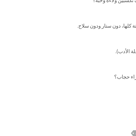
 تكسبين ولاءه وحبه؟
 كلها، دون ستار ودون سلاح.
 الأدب).
راء حجاب؟