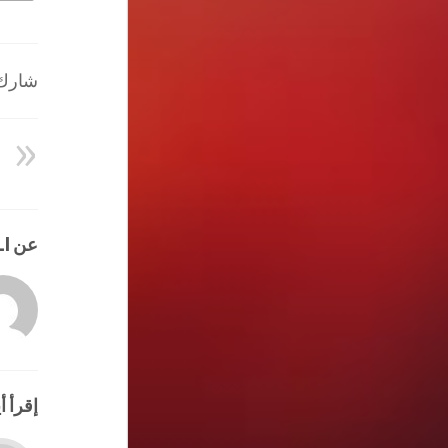
شارك ا
عن HATEM ALI
إقرأ أي