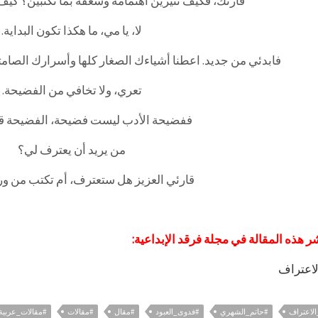
قارئك، فكيف تثيرين اهتمامه وشغفه بما تكتبين؟ كيف
لا، يا مي، ما هكذا تكون البداية.
فابدئي من جديد. اعطنا أشياءك الصغار كلها وأسرارك الصامتة
تعري، ولا تخافي من الفضيحة.
ففضيحة الأدب ليست فضيحة، الفضيحة قلة
من يريد أن يعترف لي؟
قارئي العزيز هل ستعترف، أم تكتب من و
ر هذه المقالة في مجلة فرقد الإبداعية:
لاعتراف
لاعتراف
#حاتم_الشهري
#فدوى_العبود
#مقال
#مقالات
#مقالات_عربية