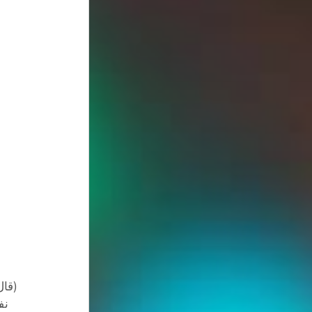
(قال
نف