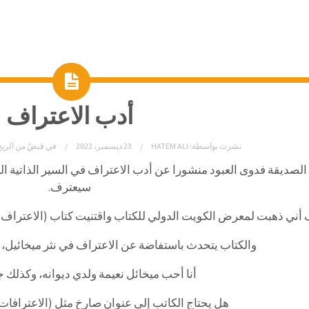
أدب الاعتراف
نشرت بواسطة:
HATEM ALI
23 ديسمبر، 2022
في
قبضٌ من الريح
الصديقة فدوى العبود منشورا عن أدب الاعتراف في السير الذاتية العر
سيعترف.
ني ذهبت لمعرض الكويت الدولي للكتاب واقتنيت كتاب (الاعتراف في 
والكتاب يتحدث باستفاضة عن الاعتراف في نثر ميخائيل، و
أنا أحب ميخائل نعيمة ولدي ديوانه، وكذلك جم
هل يحتاج الكاتب إلى عنوان صارخ مثل (الاعترافا