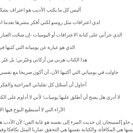
أليس كل ما يكتب الأديب هو اعتراف بشكل
لدي اعترافات مثل روسو لكني أفكر بنشرها بعدما ان
الذي جرأني على كتابة الاعترافات أو اليوميات -إن صحّت العبار
الذي هو عبارة عن يومياته التي كتبها ف
هذا الكتاب هزني من أركاني وغيّرني؛ بل غيّر 
حاولت في يومياتي التي أكتبها الآن، أن أكون صريحا مع نفسي 
أحاول أن أسجّل كل تقلباتي المزاجية والفكري
لا أدري هل يصح أن أطلق عليها يوميات؛ لأني لا أداوم على الكتا
الآراء التي لا أستطيع البوح فيها الآ
 جاو إكسينجان: إن حديث المرء إلى نفسه هو غاية الفن؛ لأن الأدب هو ت
سها هي المكافأة، والكتابة نفسها هي التحقق. ضاربا المثل بكافكا وفير