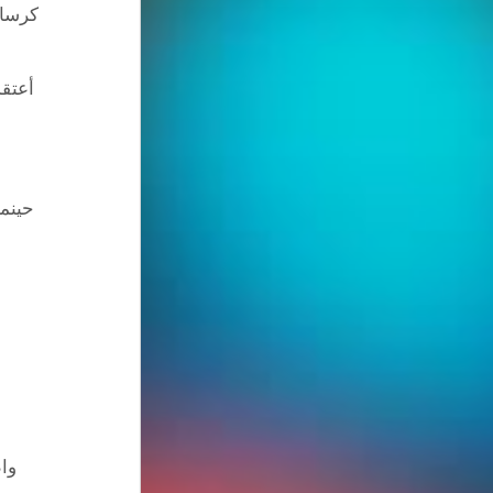
كرسال
أعتقد
حينما
واط