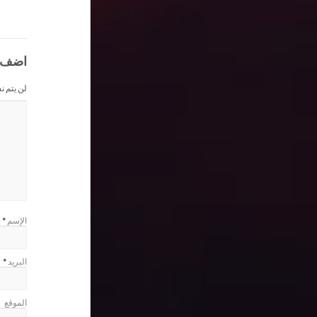
اضف 
لن يتم ن
الإسم
*
البريد
*
الموقع