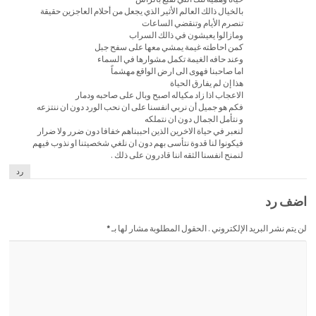
بالخيال ذالك العالم الأثير الذي يجعل من أحلام العاجزين حقيقة
تنصرم الأيام وتنقضي الساعات
ومازالوا يعيشون في ذالك السراب
كمن احاطته غيمة يمشي معها على سفح جبل
وعند حافه الغيمة تكمل مشوارها في السماء
اما صاحبنا فهوى الى ارض الواقع مهشماً
هذا إن لم يفارق الحياة
الاعجاب اذا زاد مكياله اصبح وبال على صاحبه ودمار
فكم هو جميل أن نربي انفسنا على ان نحب الورد دون ان ننتزعه
و نتأمل الجمال دون ان نتملكه
لنعبر في حياة الاخرين الذين احببناهم خفافا دون ضرر ولا ضرار
فيكونوا لنا قدوة نتأسى بهم دون ان نلغي شخصيتنا او نذوب فيهم
لنمنح انفسنا الثقه اننا قادرون على ذلك .
رد
اضف رد
لن يتم نشر البريد الإلكتروني . الحقول المطلوبة مشار لها بـ
*