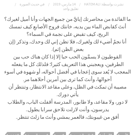
نشرت بواسطة:
HATEM ALI
14 مارس، 2019
في
حديث الصورة
تعليق واحد
ما الفائدة من محاصرتك إيايَّ من جميع الجهات وأنا أميل لغيرك؟
أنتَ كقابض الماء بين يديه، خانتك فروج الأصابعِ كيف تمسك
الريح، كيف تقبض على نجمة في السماء؟
أنا نجمٌ أضيء لك ولغيرك، فلا تظن إني لك وحدك، وتذكر (إن
بعض الظن إثم).
القوطيون لا يسمَّون الحب حبا إلا إذا كان هناك حب بين
الطرفين، ويعجبني هذا التعريف كثيرا؛ فلذلك كل ما يفعله
المعجب لا يُعد سوى إعجابا في أفضل أحواله، أو شهوة في أسوء
أحوالها، وأنتَ كما ترى بين أمرين أحلاهما مر.
مصيبة أن تمكث في الظل، وعلى مقاعد الانتظار، وتنتظر أن
يأتي دورك.
لا دور، ولا مقاعد، ولا طابور، المدرسة أقفلت الباب، والطلاب
يدرسون، وأنت لازلت تلاحق سرابا يطول..
أفق من غيبوبتك، فالعمر يمشي وأنتَ ما زلتَ تنتظر..
#أدب
#المرأة
#حاتم_الشهري
#حب
#حديث الصورة
#عشق