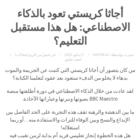
أجاثا كريستي تعود بالذكاء
الاصطناعي: هل هذا مستقبل
التعليم؟
نشرت بواسطة:
HATEM ALI
17 مايو، 2025
في
قبضٌ من الريح (مقالات)
اضف تعليق
من كان يتصور أن أجاثا كريستي التي كتبت عن الجريمة والموت
بدهاء لا يخلو من الدفء ستعود بعد عقود لتعلمنا الكتابة؟
لقد عادت من خلال الذكاء الاصطناعي في دورة أطلقتها منصة
BBC Maestro بصوتها ونبرتها وعباراتها الآخاذة.
ما بين الدهشة والرهبة تقف هذه التجربة على الحد الفاصل بين
الإبداع والنسخ وبين الوفاء للتراث والاستفادة منه…أو ربما
استغلاله!
هل هذه الخطوة إنجاز تعليمي فريد أم بداية لزمن تغيب فيه