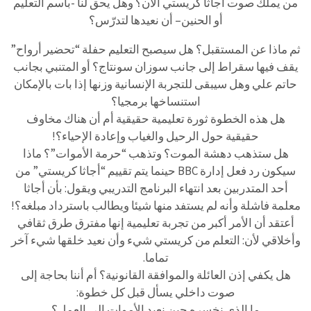
من يملك صوت أجاثا كريستي الآن؟ وهل يحق لنا -باسم التعليم
أو الحنين– أن نعيدها لتدرّس؟
ثم ماذا عن المستقبل؟ هل سيصبح التعليم حفلة “تحضير أرواح”
يقف فيها سقراط إلى جانب سوزان سونتاج؟ أو المتنبي بجانب
حاتم علي وهل سيبقى للتجربة الإنسانية وزنها إذا بات بالإمكان
استنساخها برمجيا؟
هل هذه الخطوة ثورة تعليمية حقيقية أم أن هناك مخاوف
حقيقية حول الرحيل والغياب وإعادة الإحياء؟!
هل ستذهب دهشة الموت؟ وتذهب “حرمة الأموات”؟ ماذا
سيكون رد فعل إدارة BBC حينما يتم تقييم “أجاثا كريستي” من
أحد المتدربين بعد انتهاء البرنامج التدريبي ويقول: بأن أجاثا
معلمة فاشلة وأنه لم يستفد منها شيئا ويطالب باسترداد مبلغه؟!
أعتقد أن الأمر أكبر من تجربة تعليمية إنها مفترق طرق ثقافي
وأخلاقي لأن: التعلم من كريستي شيء وأن نعيد خلقها شيء آخر
تماما.
هل يكفي إذن العائلة والموافقة القانونية؟ أم أننا بحاجة إلى
صوت داخلي يسأل قبل كل خطوة:
ما الذي نخسره حين نعيد الأموات إلى العمل؟