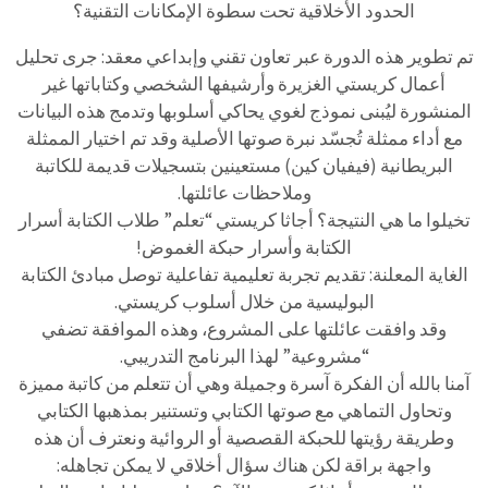
الحدود الأخلاقية تحت سطوة الإمكانات التقنية؟
تم تطوير هذه الدورة عبر تعاون تقني وإبداعي معقد: جرى تحليل
أعمال كريستي الغزيرة وأرشيفها الشخصي وكتاباتها غير
المنشورة ليُبنى نموذج لغوي يحاكي أسلوبها وتدمج هذه البيانات
مع أداء ممثلة تُجسّد نبرة صوتها الأصلية وقد تم اختيار الممثلة
البريطانية (فيفيان كين) مستعينين بتسجيلات قديمة للكاتبة
وملاحظات عائلتها.
تخيلوا ما هي النتيجة؟ أجاثا كريستي “تعلم” طلاب الكتابة أسرار
الكتابة وأسرار حبكة الغموض!
الغاية المعلنة: تقديم تجربة تعليمية تفاعلية توصل مبادئ الكتابة
البوليسية من خلال أسلوب كريستي.
وقد وافقت عائلتها على المشروع، وهذه الموافقة تضفي
“مشروعية” لهذا البرنامج التدريبي.
آمنا بالله أن الفكرة آسرة وجميلة وهي أن تتعلم من كاتبة مميزة
وتحاول التماهي مع صوتها الكتابي وتستنير بمذهبها الكتابي
وطريقة رؤيتها للحبكة القصصية أو الروائية ونعترف أن هذه
واجهة براقة لكن هناك سؤال أخلاقي لا يمكن تجاهله: