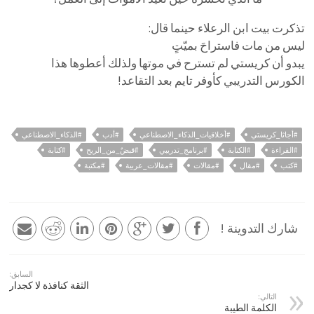
تذكرت بيت ابن الرعلاء حينما قال:
ليس من مات فاستراحَ بميّتٍ
يبدو أن كريستي لم تسترح في موتها ولذلك أعطوها هذا
الكورس التدريبي كأوفر تايم بعد التقاعد!
#أجاثا_كريستي
#أخلاقيات_الذكاء_الاصطناعي
#أدب
#الذكاء_الاصطناعي
#القراءة
#الكتابة
#برنامج_تدريبي
#قبضٌ_من_الريح
#كتابة
#كتب
#مقال
#مقالات
#مقالات_عربية
#مكتبة
شارك التدوينة !
السابق:
الثقة كنافذة لا كجدار
التالي:
الكلمة الطيبة