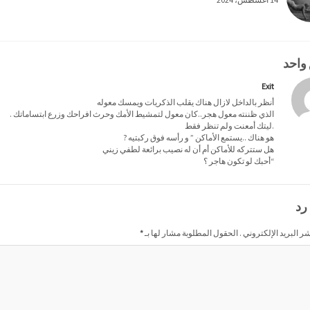
 واحد
Exit
أنظر بالداخل لازال هناك يقلب الذكريات ويمسك معوله
الذي ظننته معول هجر..كان معول لتمشيط الأمك وحرث افراحك وزرع ابتساماتك .
.ليتك أمعنت ولم تنظر فقط
هو هناك ..يستمع الأماكن ” و رأسه فوق ركبتيه ?
هل ستتركه للأماكن أم أن له نصيب برائعة لطفي زيني
“أحبك لو تكون هاجر ؟
رد
شر البريد الإلكتروني . الحقول المطلوبة مشار لها بـ
*