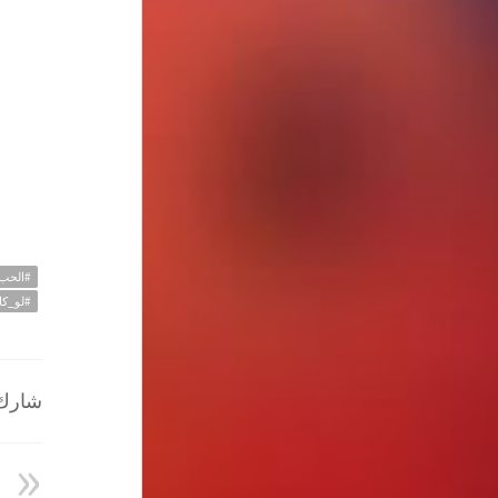
#الحب
#لو_كا
شارك ا