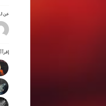
عن HATEM ALI
إقرأ أي