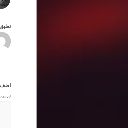
تعليق
اضف 
لن يتم ن