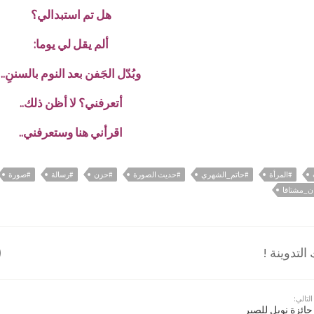
هل تم استبدالي؟
ألم يقل لي يوما:
وبُدّل الجَفن بعد النوم بالسننِ..
أتعرفني؟ لا أظن ذلك..
اقرأني هنا وستعرفني..
#المرأة
#حاتم_الشهري
#حديث الصورة
#حزن
#رسالة
#صورة
ن_مشتاقا
لتدوينة !
التالي:
جائزة نوبل للصبر