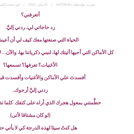
نشرت بواسطة:
HATEM ALI
16 يناير، 2019
في
حديث الصو
أتعرفني؟
رد حاجاتي لي، ردني إليَّ.
الحياة التي صنعتها معك كيف لي أن أعي
كل الأماكن التي أحبها أتيتك لها، لنبني ذكرياتنا بها، والآن…لا 
الأغنيات؟ تعرفها؟ تسمعها؟
أفسدتَ علي الأماكن والأغنيات وأفسدت قبل
ردني إليَّ أرجوك..
حطَّمتني بمعول هجرك الذي أراه على كتفك كلما ت
(لو كان مشتاقا لأتى)
هل كنتُ سيئا لهذه الدرجة كي لا يأتي حت