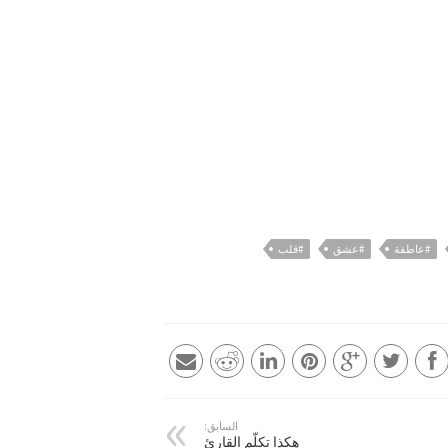
#عاطفة
#عشق
#قلب
السابق:
هكذا تكلّم القارئ