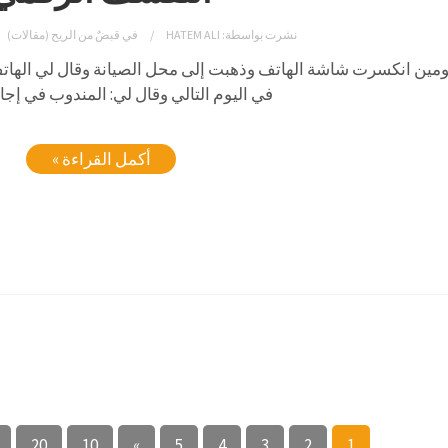
نشرت بواسطة:
HATEM ALI
في
قبضٌ من الريح (مقالات)
ومين انكسرت شاشة الهاتف وذهبت إلى محل الصيانة وقال لي الهاتف
في اليوم التالي وقال لي: المندوب في إجاز
أكمل القراءة »
20
10
»
5
4
3
2
1