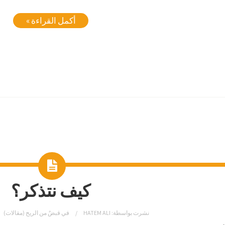
أكمل القراءة »
كيف نتذكر؟
نشرت بواسطة:
HATEM ALI
في
قبضٌ من الريح (مقالات)