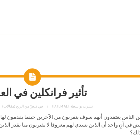
تأثير فرانكلين في الع
نشرت بواسطة:
HATEM ALI
في
قبضٌ من الريح (مقالات)
ن الناس يعتقدون أنهم سوف يتقربون من الآخرين حينما يقدمون لها 
ض في آنٍ واحد أن الذين نسدي لهم معروفا لا يقتربون منا بقدر الذين 
لك؟