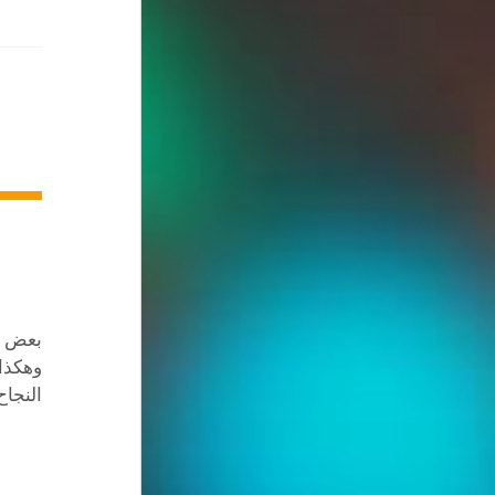
بعض ال
وهكذا 
النجاح