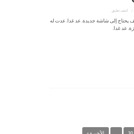
اضف تعليق
 يحتاج إلى شاشة جديدة. عد غدا. عدت له
ة. عد غدا.
30
...
الأخيرة »