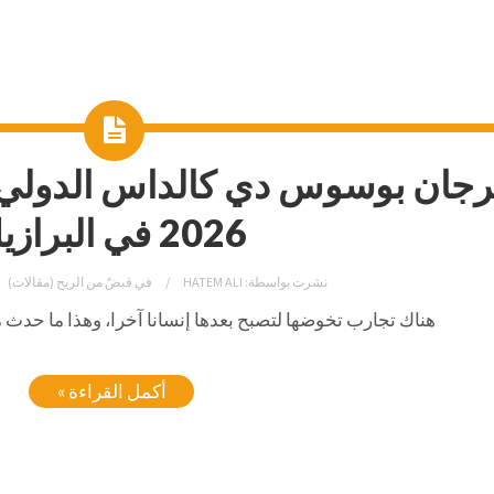
2026 في البرازيل
نشرت بواسطة:
HATEM ALI
في
قبضٌ من الريح (مقالات)
هناك تجارب تخوضها لتصبح بعدها إنسانا آخرا، وهذا ما حدث م
أكمل القراءة »