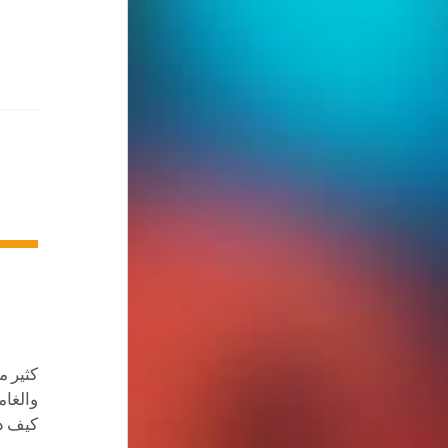
كثير م
والغام
كيف ذ