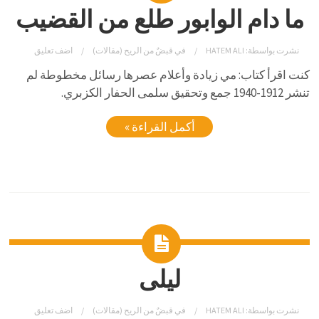
ما دام الوابور طلع من القضيب
نشرت بواسطة:
HATEM ALI
في
قبضٌ من الريح (مقالات)
اضف تعليق
كنت اقرأ كتاب: مي زيادة وأعلام عصرها رسائل مخطوطة لم
تنشر 1912-1940 جمع وتحقيق سلمى الحفار الكزبري.
أكمل القراءة »
ليلى
نشرت بواسطة:
HATEM ALI
في
قبضٌ من الريح (مقالات)
اضف تعليق