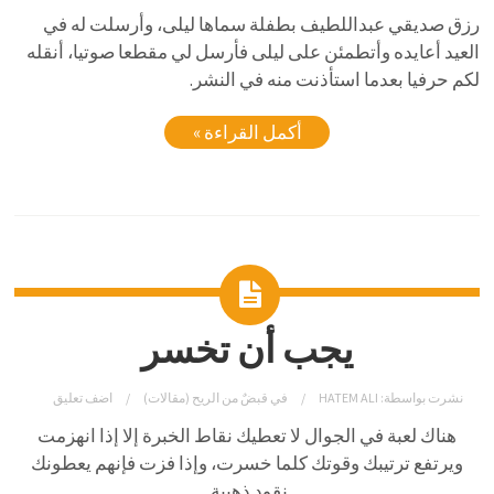
رزق صديقي عبداللطيف بطفلة سماها ليلى، وأرسلت له في
العيد أعايده وأتطمئن على ليلى فأرسل لي مقطعا صوتيا، أنقله
لكم حرفيا بعدما استأذنت منه في النشر.
أكمل القراءة »
يجب أن تخسر
نشرت بواسطة:
HATEM ALI
في
قبضٌ من الريح (مقالات)
اضف تعليق
هناك لعبة في الجوال لا تعطيك نقاط الخبرة إلا إذا انهزمت
ويرتفع ترتيبك وقوتك كلما خسرت، وإذا فزت فإنهم يعطونك
نقود ذهبية.