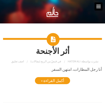
أثر الأجنحة
نشرت بواسطة:
HATEM ALI
في
قبضٌ من الريح (مقالات)
اضف تعليق
أنا رجل المطارات، امتهن السفر.
أكمل القراءة »