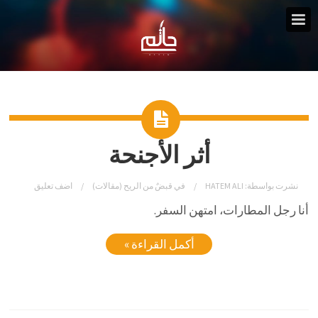
أثر الأجنحة
نشرت بواسطة:
HATEM ALI
في
قبضٌ من الريح (مقالات)
اضف تعليق
أنا رجل المطارات، امتهن السفر.
أكمل القراءة »