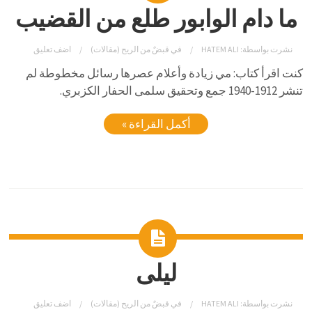
ما دام الوابور طلع من القضيب
نشرت بواسطة:
HATEM ALI
في
قبضٌ من الريح (مقالات)
اضف تعليق
كنت اقرأ كتاب: مي زيادة وأعلام عصرها رسائل مخطوطة لم
تنشر 1912-1940 جمع وتحقيق سلمى الحفار الكزبري.
أكمل القراءة »
ليلى
نشرت بواسطة:
HATEM ALI
في
قبضٌ من الريح (مقالات)
اضف تعليق