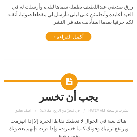
رزق صديقي عبداللطيف بطفلة سماها ليلى، وأرسلت له في
العيد أعايده وأتطمئن على ليلى فأرسل لي مقطعا صوتيا، أنقله
لكم حرفيا بعدما استأذنت منه في النشر.
أكمل القراءة »
يجب أن تخسر
نشرت بواسطة:
HATEM ALI
في
قبضٌ من الريح (مقالات)
اضف تعليق
هناك لعبة في الجوال لا تعطيك نقاط الخبرة إلا إذا انهزمت
ويرتفع ترتيبك وقوتك كلما خسرت، وإذا فزت فإنهم يعطونك
نقود ذهبية.