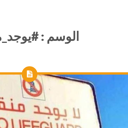
الوسم :
#يوجد_م