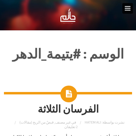
الوسم :
#يتيمة_الدهر
الفرسان الثلاثة
نشرت بواسطة:
HATEM ALI
في
غير مصنف
,
قبضٌ من الريح (مقالات)
2 تعليقان