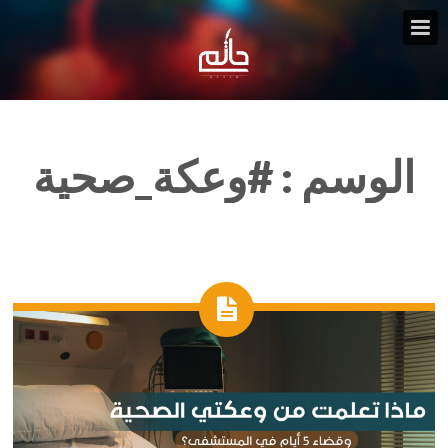
الوسم :
#وعكة_صحية