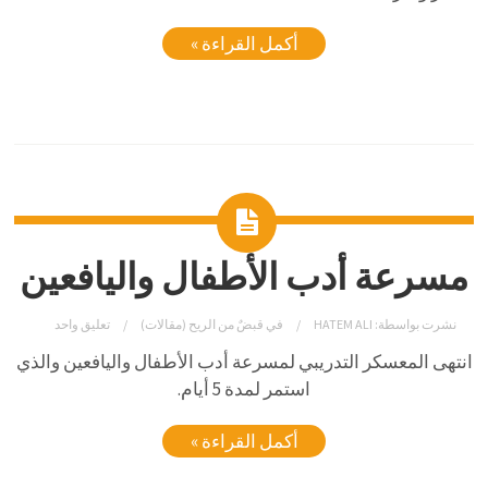
أكمل القراءة »
مسرعة أدب الأطفال واليافعين
نشرت بواسطة:
HATEM ALI
في
قبضٌ من الريح (مقالات)
تعليق واحد
انتهى المعسكر التدريبي لمسرعة أدب الأطفال واليافعين والذي
استمر لمدة 5 أيام.
أكمل القراءة »