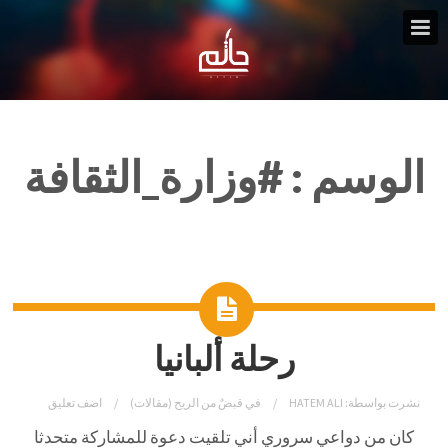
الوسم :
#وزارة_الثقافة
رحلة ألبانيا
نشرت بواسطة:
HATEM ALI
في
قبضٌ من الريح (مقالات)
اضف تعليق
كان من دواعي سروري أني تلقيت دعوة للمشاركة متحدثا