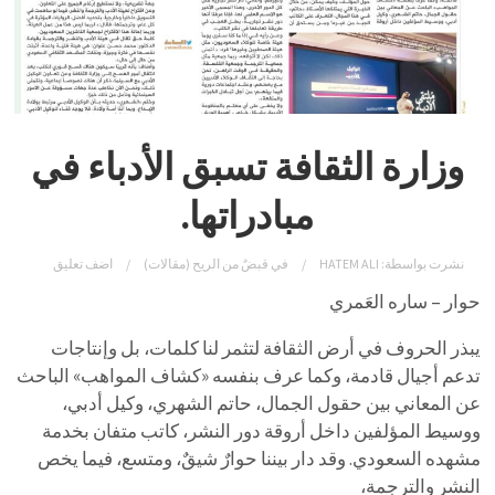
وزارة الثقافة تسبق الأدباء في
مبادراتها.
نشرت بواسطة:
HATEM ALI
في
قبضٌ من الريح (مقالات)
اضف تعليق
حوار – ساره العَمري
يبذر الحروف في أرض الثقافة لتثمر لنا كلمات، بل وإنتاجات
تدعم أجيال قادمة، وكما عرف بنفسه «كشاف المواهب» الباحث
عن المعاني بين حقول الجمال، حاتم الشهري، وكيل أدبي،
ووسيط المؤلفين داخل أروقة دور النشر، كاتب متفان بخدمة
مشهده السعودي. وقد دار بيننا حوارٌ شيقٌ، ومتسع، فيما يخص
النشر والترجمة،