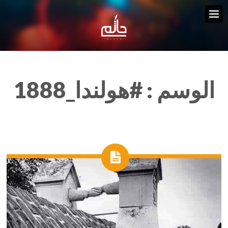
الوسم :
#هولندا_1888