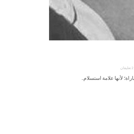
2 تعليقان
راة؛ لأنها علامة استسلام..